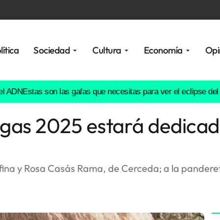
lítica
Sociedad
Cultura
Economía
Opi
DN
Estas son las gafas que necesitas para ver el eclipse del 12 
egas 2025 estará dedicad
lfina y Rosa Casás Rama, de Cerceda; a la panderete