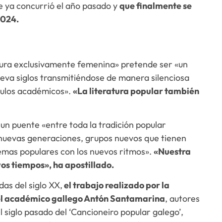
e ya concurrió el año pasado y
que finalmente se
2024.
tura exclusivamente femenina» pretende ser «un
leva siglos transmitiéndose de manera silenciosa
culos académicos».
«La literatura popular también
un puente «entre toda la tradición popular
 nuevas generaciones, grupos nuevos que tienen
emas populares con los nuevos ritmos».
«Nuestra
os tiempos», ha apostillado.
das del siglo XX,
el trabajo realizado por la
el académico gallego Antón Santamarina
, autores
l siglo pasado del ‘Cancioneiro popular galego’,