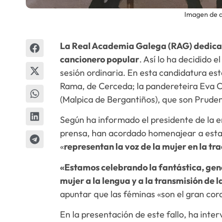
Imagen de 
La Real Academia Galega (RAG) dedicará
cancionero popular
. Así lo ha decidido e
sesión ordinaria. En esta candidatura est
Rama, de Cerceda; la pandereteira Eva Ca
(Malpica de Bergantiños), que son Prude
Según ha informado el presidente de la e
prensa, han acordado homenajear a estas
«
representan la voz de la mujer en la tr
«Estamos celebrando la fantástica, gene
mujer a la lengua y a la transmisión de l
apuntar que las féminas «son el gran cor
En la presentación de este fallo, ha int