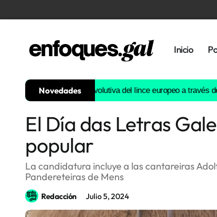
Inicio
Po
Novedades
construirá la historia evolutiva del lince europeo a través del A
El Día das Letras Gal
Tendencias
popular
Memoria
Histórica
La candidatura incluye a las cantareiras Ado
Pandereteiras de Mens
Gastronomía
Redacción
Julio 5, 2024