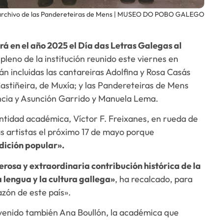
archivo de las Pandereteiras de Mens | MUSEO DO POBO GALEGO
 en el año 2025 el Día das Letras Galegas al
l pleno de la institución reunido este viernes en
án incluidas las cantareiras Adolfina y Rosa Casás
stiñeira, de Muxía; y las Pandereteiras de Mens
ncia y Asunción Garrido y Manuela Lema.
ntidad académica, Víctor F. Freixanes, en rueda de
 artistas el próximo 17 de mayo porque
adición popular».
rosa y extraordinaria contribución histórica de la
a lengua y la cultura gallega»
, ha recalcado, para
azón de este país».
ervenido también Ana Boullón, la académica que