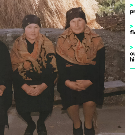
>
p
>
fi
>
o
hi