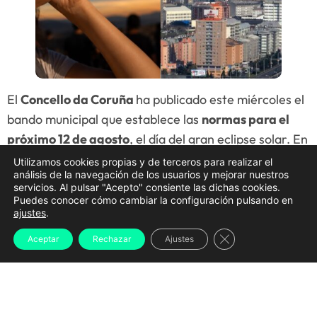
El
Concello da Coruña
ha publicado este miércoles el
bando municipal que establece las
normas para el
próximo 12 de agosto
, el día del gran eclipse solar. En
este documento se detallan todas las
restricciones
Utilizamos cookies propias y de terceros para realizar el
análisis de la navegación de los usuarios y mejorar nuestros
de tráfico
, los
espacios habilitados para la
servicios. Al pulsar "Acepto" consiente las dichas cookies.
observación
, el
transporte público añadido
, las
Puedes conocer cómo cambiar la configuración pulsando en
ajustes
.
medidas para hostelería
y
diversas
recomendaciones de seguridad
antes las posibles
Cerrar el banner d
Aceptar
Rechazar
Ajustes
aglomeraciones a las que se verá expuesta la ciudad.
A Coruña
será, tal y como indican en el documento
firmado por la alcaldesa, Inés Rey, la
ciudad europea