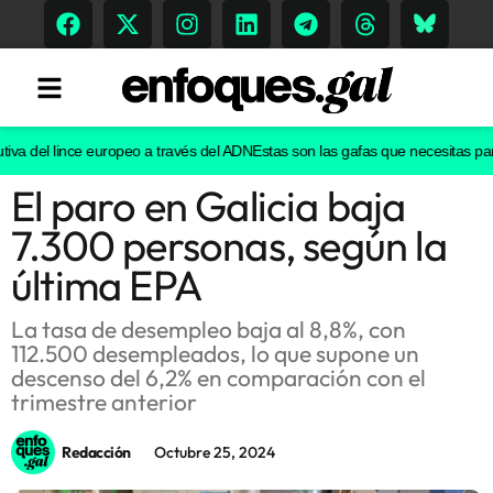
a del lince europeo a través del ADN
Estas son las gafas que necesitas para v
El paro en Galicia baja
Tendencias
7.300 personas, según la
Memoria Histórica
última EPA
La tasa de desempleo baja al 8,8%, con
112.500 desempleados, lo que supone un
Gastronomía
descenso del 6,2% en comparación con el
trimestre anterior
Escenarios
Redacción
Octubre 25, 2024
Sostenibilidad