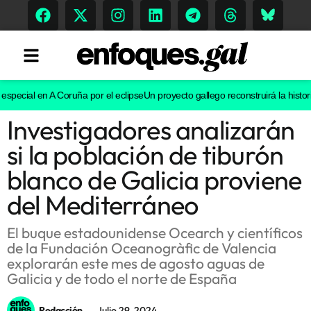
pecial en A Coruña por el eclipse
Un proyecto gallego reconstruirá la historia 
Investigadores analizarán
Tendencias
si la población de tiburón
Memoria Histórica
blanco de Galicia proviene
del Mediterráneo
Gastronomía
El buque estadounidense Ocearch y científicos
de la Fundación Oceanogràfic de Valencia
Escenarios
explorarán este mes de agosto aguas de
Galicia y de todo el norte de España
Sostenibilidad
Redacción
Julio 29, 2024