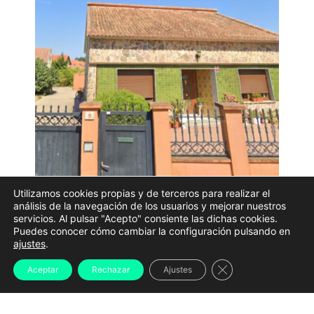
Utilizamos cookies propias y de terceros para realizar el
La vivienda situada en el número 9 de la Rúa da Vionta,
análisis de la navegación de los usuarios y mejorar nuestros
servicios. Al pulsar "Acepto" consiente las dichas cookies.
en la parroquia ribeirense de Aguiño, donde tuvo lugar
Puedes conocer cómo cambiar la configuración pulsando en
el suceso | GE
ajustes
.
Un hombre de 47 años falleció este miércoles después
Cerrar el banner d
Aceptar
Rechazar
Ajustes
de recibir al menos un disparo en la cabeza en el
interior de una vivienda situada en la rúa da Vionta,