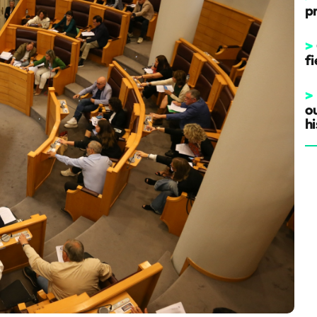
p
>
fi
>
o
hi