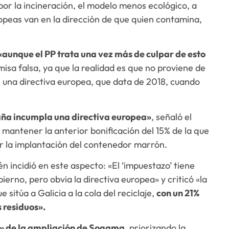
or la incineración, el modelo menos ecológico, a
opeas van en la dirección de que quien contamina,
«aunque el PP trata una vez más de culpar de esto
isa falsa, ya que la realidad es que no proviene de
de una directiva europea, que data de 2018, cuando
aña incumpla una directiva europea»
, señaló el
ó mantener la anterior bonificación del 15% de la que
or la implantación del contenedor marrón.
én incidió en este aspecto: «El ‘impuestazo’ tiene
ierno, pero obvia la directiva europea» y criticó «la
 sitúa a Galicia a la cola del reciclaje,
con un 21%
 residuos».
a» de la ampliación de Sogama,
priorizando la