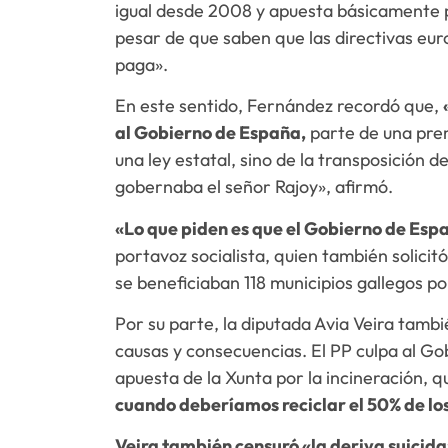
igual desde 2008 y apuesta básicamente p
pesar de que saben que las directivas eur
paga».
En este sentido, Fernández recordó que,
al Gobierno de España,
parte de una prem
una ley estatal, sino de la transposición 
gobernaba el señor Rajoy», afirmó.
«Lo que piden es que el Gobierno de Esp
portavoz socialista, quien también solicit
se beneficiaban 118 municipios gallegos p
Por su parte, la diputada Avia Veira tambi
causas y consecuencias. El PP culpa al Gob
apuesta de la Xunta por la incineración, que
cuando deberíamos reciclar el 50% de los
Veira también censuró «la deriva suicid