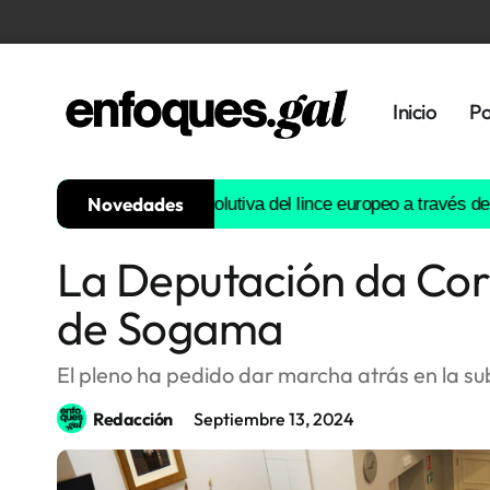
Inicio
Po
Novedades
struirá la historia evolutiva del lince europeo a través del ADN
E
La Deputación da Coru
Tendencias
de Sogama
Memoria
Histórica
El pleno ha pedido dar marcha atrás en la s
Redacción
Septiembre 13, 2024
Gastronomía