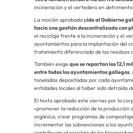
incineración y el vertedero en detrimento
La moción aprobada p
ide al Gobierno gal
hacia una gestión descentralizada con p
el reciclaje frente a la incineración y e
ayuntamientos para la implantación del 
tratamiento diferenciado de los residuos 
También exige
que se repartan los 12,1 m
entre todos los ayuntamientos gallegos
,
toneladas depositadas por cada ayuntamie
entidades locales al haber sido detraído 
El texto aprobado este viernes por la cor
«promover la reducción de la producción 
orgánica, crear programas de compostaje 
incrementar las subvenciones a los ayunt
contribuyan al reciclaje de los biorresiduo