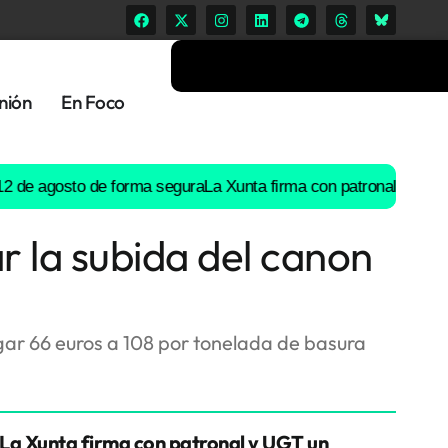
nión
En Foco
agosto de forma segura
La Xunta firma con patronal y UGT un prea
r la subida del canon
gar 66 euros a 108 por tonelada de basura
La Xunta firma con patronal y UGT un