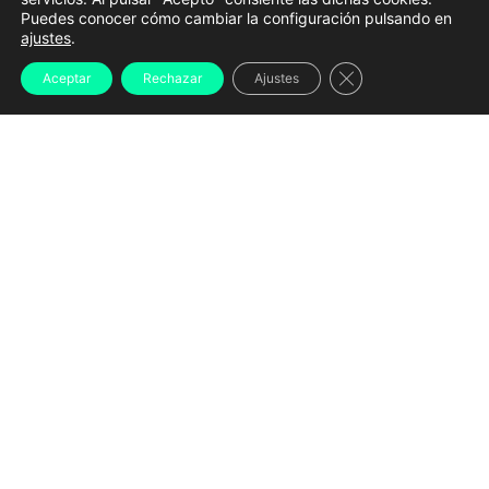
Puedes conocer cómo cambiar la configuración pulsando en
de Goberno | XUNTA DE GALICIA
ajustes
.
La Xunta solicitará al Gobierno central la
Cerrar el banner d
Aceptar
Rechazar
Ajustes
convocatoria de una
comisión bilateral
con el
objetivo de revisar las condiciones fijadas en la ley
que regula el futuro traspaso de la AP-9 a la
comunidad. El Ejecutivo gallego pretende que este
órgano sirva para
modificar los términos
establecidos en la norma
antes de iniciar la
negociación formal sobre la transferencia de la
Autopista del Atlántico.
Así lo anunció este lunes el presidente de la Xunta,
Alfonso Rueda
, tras la reunión del Consello, donde
explicó que el Gobierno gallego descarta, por el
momento, acudir directamente a una comisión mixta
de transferencias. Según argumentó, ese mecanismo