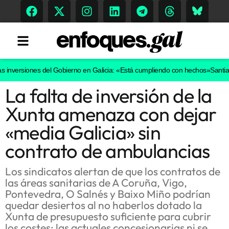
inversiones del Gobierno en Galicia: «Está cumpliendo con hechos»
Santiago 
La falta de inversión de la
Tendencias
Xunta amenaza con dejar
Memoria Histórica
«media Galicia» sin
contrato de ambulancias
Gastronomía
Los sindicatos alertan de que los contratos de
las áreas sanitarias de A Coruña, Vigo,
Escenarios
Pontevedra, O Salnés y Baixo Miño podrían
quedar desiertos al no haberlos dotado la
Xunta de presupuesto suficiente para cubrir
los costes: las actuales concesionarias ni se
Sostenibilidad