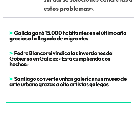
estos problemas».
>
Galicia ganó 15.000 habitantes en el último año
gracias a la llegada de migrantes
>
Pedro Blanco reivindica las inversiones del
Gobierno en Galicia: «Está cumpliendo con
hechos»
>
Santiago converte unhas galerías nun museo de
arte urbano grazas a oito artistas galegos