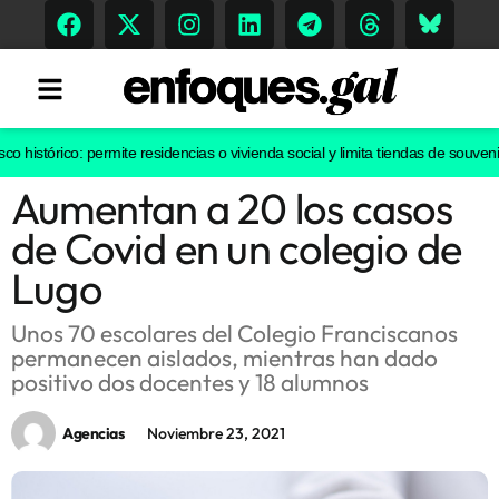
istórico: permite residencias o vivienda social y limita tiendas de souvenirs 
Aumentan a 20 los casos
Tendencias
de Covid en un colegio de
Memoria Histórica
Lugo
Unos 70 escolares del Colegio Franciscanos
permanecen aislados, mientras han dado
Gastronomía
positivo dos docentes y 18 alumnos
Escenarios
Agencias
Noviembre 23, 2021
Sostenibilidad