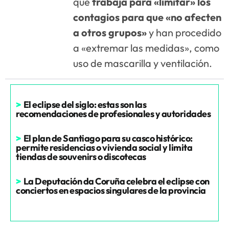
que
trabaja para «limitar» los
contagios para que «no afecten
a otros grupos»
y han procedido
a «extremar las medidas», como
uso de mascarilla y ventilación.
>
El eclipse del siglo: estas son las
recomendaciones de profesionales y autoridades
>
El plan de Santiago para su casco histórico:
permite residencias o vivienda social y limita
tiendas de souvenirs o discotecas
>
La Deputación da Coruña celebra el eclipse con
conciertos en espacios singulares de la provincia