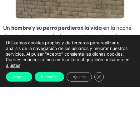
Un
hombre y su perro perdieron la vida
en la noche
de este jueves tras declararse un incendio en la
Utilizamos cookies propias y de terceros para realizar el
vivienda abandonada en la que residía, situada en la
análisis de la navegación de los usuarios y mejorar nuestros
avenida de Viveiro
, en el municipio lucense de
Foz
.
servicios. Al pulsar "Acepto" consiente las dichas cookies.
Puedes conocer cómo cambiar la configuración pulsando en
Los servicios de emergencia localizaron ambos
ajustes
.
cuerpos una vez extinguidas las llamas, sin que los
Cerrar el banner d
Aceptar
Rechazar
Ajustes
sanitarios pudieran hacer nada por salvar la vida del
ocupante.
El aviso llegó al
112 Galicia
alrededor de las
22.00
horas
, cuando varios particulares alertaron de un
incendio en el inmueble. Los testigos indicaron que,
aunque la casa estaba deshabitada oficialmente,
existía la posibilidad de que hubiese una persona en su