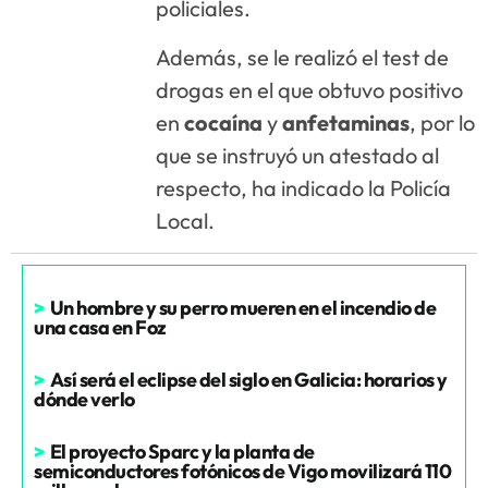
policiales.
Además, se le realizó el test de
drogas en el que obtuvo positivo
en
cocaína
y
anfetaminas
, por lo
que se instruyó un atestado al
respecto, ha indicado la Policía
Local.
>
Un hombre y su perro mueren en el incendio de
una casa en Foz
>
Así será el eclipse del siglo en Galicia: horarios y
dónde verlo
>
El proyecto Sparc y la planta de
semiconductores fotónicos de Vigo movilizará 110