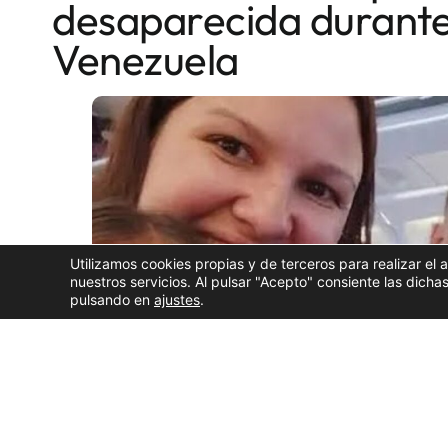
desaparecida durante
Venezuela
Utilizamos cookies propias y de terceros para realizar el 
nuestros servicios. Al pulsar "Acepto" consiente las dic
pulsando en
ajustes
.