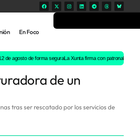
nión
En Foco
 agosto de forma segura
La Xunta firma con patronal y UGT un pr
ituradora de un
as tras ser rescatado por los servicios de