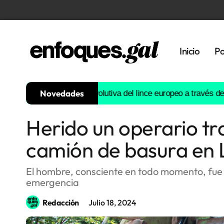
Inicio
Po
Novedades
nstruirá la historia evolutiva del lince europeo a través del ADN
Herido un operario tr
Tendencias
camión de basura en 
Memoria
Histórica
El hombre, consciente en todo momento, fue l
emergencia
Gastronomía
Redacción
Julio 18, 2024