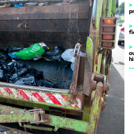
>
p
>
fi
>
o
hi