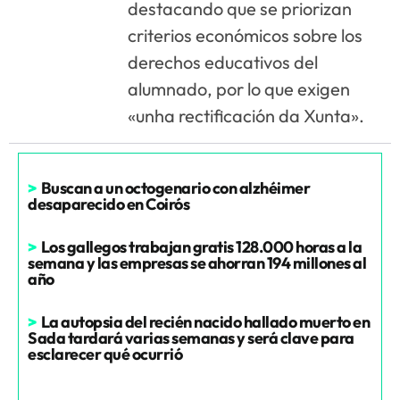
destacando que se priorizan
criterios económicos sobre los
derechos educativos del
alumnado, por lo que exigen
«unha rectificación da Xunta».
>
Buscan a un octogenario con alzhéimer
desaparecido en Coirós
>
Los gallegos trabajan gratis 128.000 horas a la
semana y las empresas se ahorran 194 millones al
año
>
La autopsia del recién nacido hallado muerto en
Sada tardará varias semanas y será clave para
esclarecer qué ocurrió