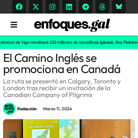
cos de Vigo movilizará 110 millones de euros
Borja Iglesias, Ana Peleteiro o A
El Camino Inglés se
Tendencias
promociona en Canadá
Memoria Histórica
La ruta se presentó en Calgary, Toronto y
London tras recibir un invitación de la
Canadian Company of Pilgrims
Gastronomía
Redacción
Marzo 11, 2024
Escenarios
Sostenibilidad