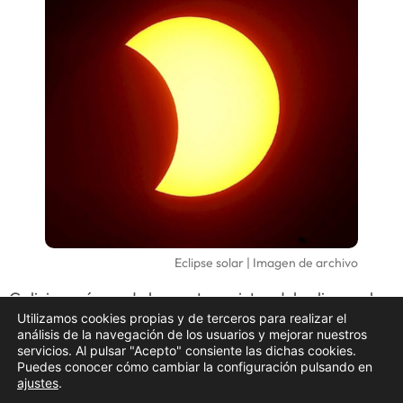
Eclipse solar | Imagen de archivo
Galicia será una de las protagonistas del eclipse solar
Utilizamos cookies propias y de terceros para realizar el
total que tendrá lugar el próximo 12 de agosto.
La
análisis de la navegación de los usuarios y mejorar nuestros
franja de totalidad nos atravesará de oeste a este
servicios. Al pulsar "Acepto" consiente las dichas cookies.
Puedes conocer cómo cambiar la configuración pulsando en
durante las últimas horas de luz, abarcando 143
ajustes
.
municipios
y convirtiéndonos en uno de los mejores