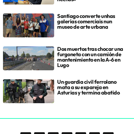
Santiago converte unhas
galerías comerciais nun
museo de arte urbana
Dos muertos tras chocar una
furgoneta con un camión de
mantenimiento en la A-6 en
Lugo
Un guardia civil ferrolano
mata a su expareja en
Asturias y termina abatido