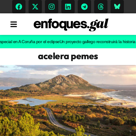
l en A Coruña por el eclipse
Un proyecto gallego reconstruirá la historia evolu
acelera pemes
Tendencias
Memoria Histórica
Gastronomía
Escenarios
Sostenibilidad