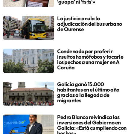
‘guapa’ ni ‘ts ts'»
La justicia anula la
adjudicación del bus urbano
de Ourense
Condenado por proferir
insultos homófobos y tocarle
los pechos a una mujer en A
Coruña
Galicia ganó 15.000
habitantes en el último año
gracias a la llegada de
migrantes
Pedro Blanco reivindica las
inversiones del Gobierno en
Galicia: «Está cumpliendo con
hechos»