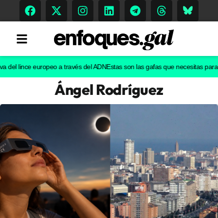
l lince europeo a través del ADN
Estas son las gafas que necesitas para ver el
Ángel Rodríguez
Tendencias
Memoria Histórica
Gastronomía
Escenarios
Sostenibilidad