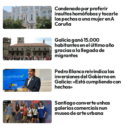
Condenado por proferir
insultos homófobos y tocarle
los pechos a una mujer en A
Coruña
Galicia ganó 15.000
habitantes en el último año
gracias a la llegada de
migrantes
Pedro Blanco reivindica las
inversiones del Gobierno en
Galicia: «Está cumpliendo con
hechos»
Santiago converte unhas
galerías comerciais nun
museo de arte urbana