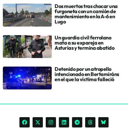
Dos muertos tras chocar una
furgoneta con un camión de
mantenimiento en la A-6 en
Lugo
Un guardia civil ferrolano
mata a su expareja en
Asturias y termina abatido
Detenido por un atropello
intencionado en Bertamiráns
en el que la víctima falleció