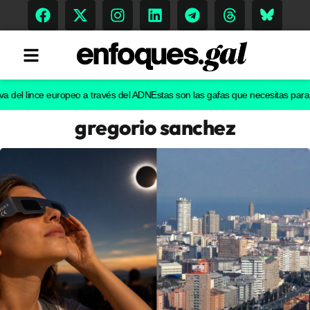
l lince europeo a través del ADN
Estas son las gafas que necesitas para ver e
gregorio sanchez
Tendencias
Memoria Histórica
Gastronomía
Escenarios
Sostenibilidad