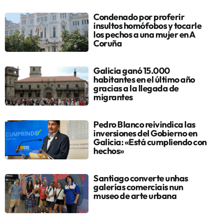
Condenado por proferir
insultos homófobos y tocarle
los pechos a una mujer en A
Coruña
Galicia ganó 15.000
habitantes en el último año
gracias a la llegada de
migrantes
Pedro Blanco reivindica las
inversiones del Gobierno en
Galicia: «Está cumpliendo con
hechos»
Santiago converte unhas
galerías comerciais nun
museo de arte urbana