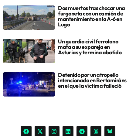
Dos muertos tras chocar una
furgoneta con un camión de
mantenimiento en la A-6 en
Lugo
Un guardia civil ferrolano
mata a su expareja en
Asturias y termina abatido
Detenido por un atropello
intencionado en Bertamiráns
en el que la víctima falleció