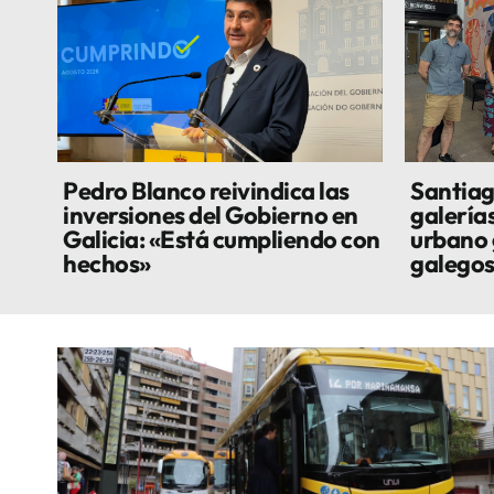
Pedro Blanco reivindica las
Santiag
inversiones del Gobierno en
galería
Galicia: «Está cumpliendo con
urbano 
hechos»
galego