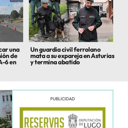
car una
Un guardia civil ferrolano
ión de
mata a su expareja en Asturias
A-6 en
y termina abatido
PUBLICIDAD