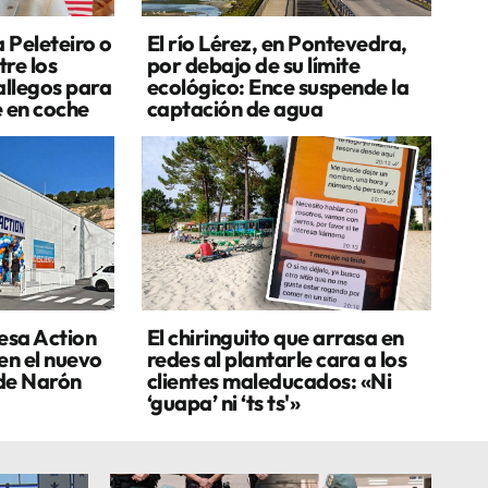
a Peleteiro o
El río Lérez, en Pontevedra,
re los
por debajo de su límite
allegos para
ecológico: Ence suspende la
e en coche
captación de agua
esa Action
El chiringuito que arrasa en
en el nuevo
redes al plantarle cara a los
de Narón
clientes maleducados: «Ni
‘guapa’ ni ‘ts ts'»