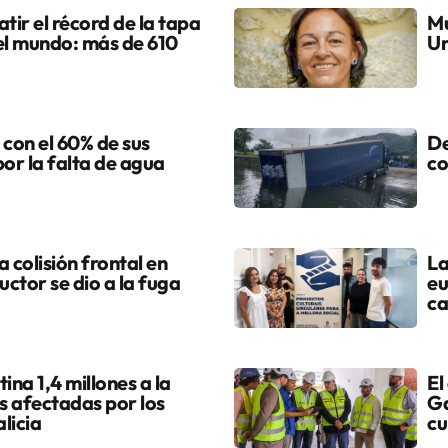
tir el récord de la tapa
Mu
el mundo: más de 610
Ur
 con el 60% de sus
De
por la falta de agua
co
colisión frontal en
La
uctor se dio a la fuga
eu
ca
ina 1,4 millones a la
El
s afectadas por los
Ga
licia
cu