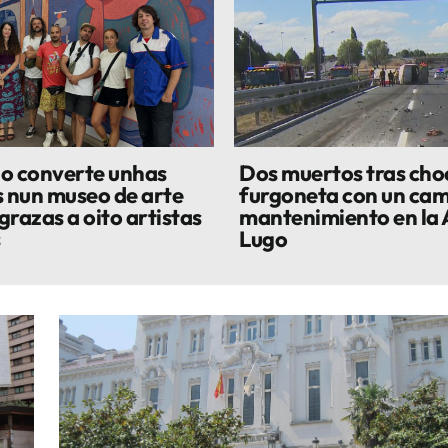
o converte unhas
Dos muertos tras cho
s nun museo de arte
furgoneta con un cam
grazas a oito artistas
mantenimiento en la 
s
Lugo