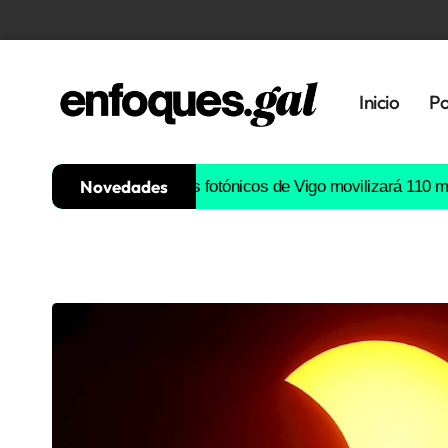
Inicio
Po
Novedades
 de semiconductores fotónicos de Vigo movilizará 110 millones d
Tendencias
Memoria
Histórica
Gastronomía