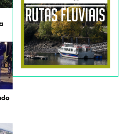
a
ado