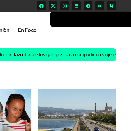
nión
En Foco
avoritos de los gallegos para compartir un viaje en coche
El río L