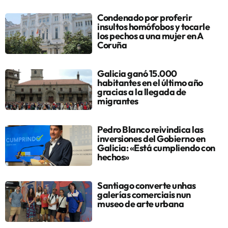
Condenado por proferir
insultos homófobos y tocarle
los pechos a una mujer en A
Coruña
Galicia ganó 15.000
habitantes en el último año
gracias a la llegada de
migrantes
Pedro Blanco reivindica las
inversiones del Gobierno en
Galicia: «Está cumpliendo con
hechos»
Santiago converte unhas
galerías comerciais nun
museo de arte urbana