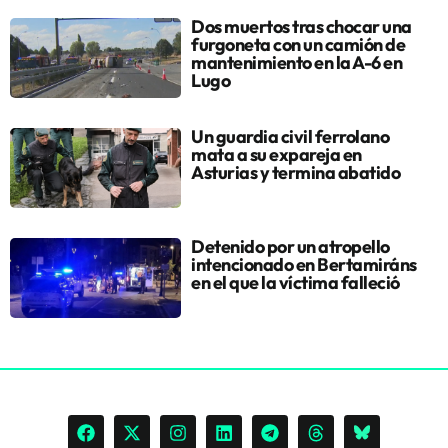
Dos muertos tras chocar una
furgoneta con un camión de
mantenimiento en la A-6 en
Lugo
Un guardia civil ferrolano
mata a su expareja en
Asturias y termina abatido
Detenido por un atropello
intencionado en Bertamiráns
en el que la víctima falleció