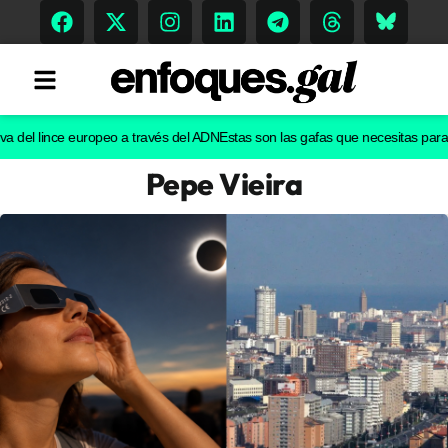
l lince europeo a través del ADN
Estas son las gafas que necesitas para ver e
Pepe Vieira
Tendencias
Memoria Histórica
Gastronomía
Escenarios
Sostenibilidad