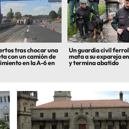
rtos tras chocar una
Un guardia civil ferro
ta con un camión de
mata a su expareja en
miento en la A-6 en
y termina abatido