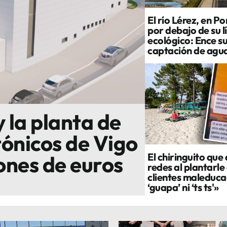
El río Lérez, en P
por debajo de su l
ecológico: Ence s
captación de agu
y la planta de
ónicos de Vigo
El chiringuito que
lones de euros
redes al plantarle 
clientes maleduca
‘guapa’ ni ‘ts ts'»