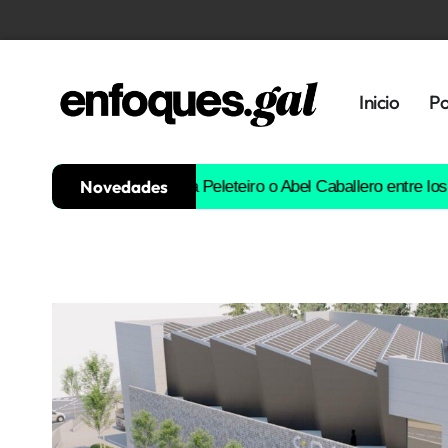
Inicio
Po
Novedades
Borja Iglesias, Ana Peleteiro o Abel Caballero entre los favorito
Tendencias
Memoria
Histórica
Gastronomía