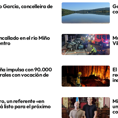
 García, concelleira de
Ga
co
callado en el río Miño
Mu
entro
Vi
ña impulsa con 90.000
El
urales con vocación de
re
in
ro, un referente «en
Mi
á listo para el próximo
un
co