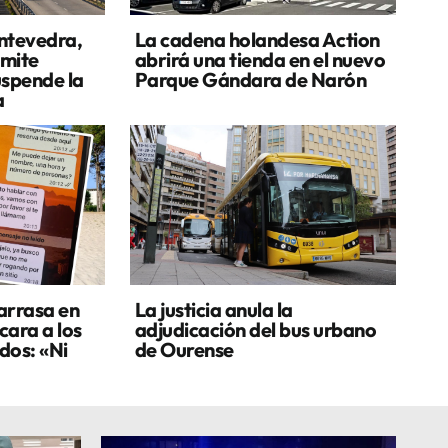
ontevedra,
La cadena holandesa Action
ímite
abrirá una tienda en el nuevo
uspende la
Parque Gándara de Narón
a
 arrasa en
La justicia anula la
cara a los
adjudicación del bus urbano
dos: «Ni
de Ourense