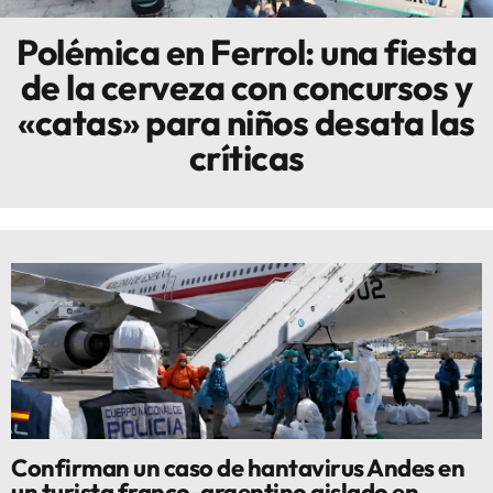
Polémica en Ferrol: una fiesta
Innova
de la cerveza con concursos y
«catas» para niños desata las
críticas
Confirman un caso de hantavirus Andes en
un turista franco-argentino aislado en