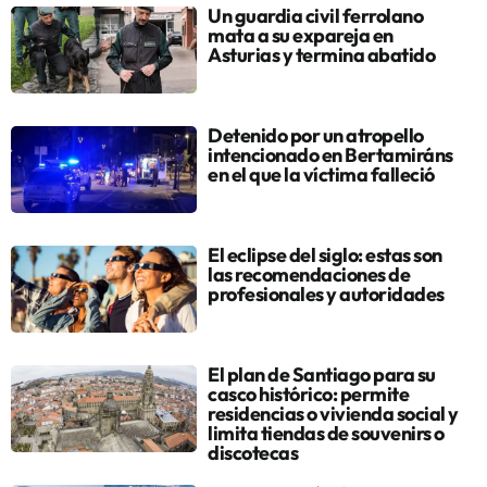
Un guardia civil ferrolano
mata a su expareja en
Asturias y termina abatido
Detenido por un atropello
intencionado en Bertamiráns
en el que la víctima falleció
El eclipse del siglo: estas son
las recomendaciones de
profesionales y autoridades
El plan de Santiago para su
casco histórico: permite
residencias o vivienda social y
limita tiendas de souvenirs o
discotecas