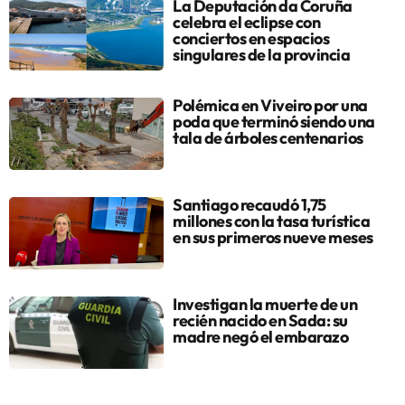
La Deputación da Coruña
celebra el eclipse con
conciertos en espacios
singulares de la provincia
Polémica en Viveiro por una
poda que terminó siendo una
tala de árboles centenarios
Santiago recaudó 1,75
millones con la tasa turística
en sus primeros nueve meses
Investigan la muerte de un
recién nacido en Sada: su
madre negó el embarazo