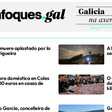
 muere aplastado por la
A 
tigueira
se
ora doméstica en Coles
O 
0 euros en casas de
de
ki
 García, concelleira de
Ga