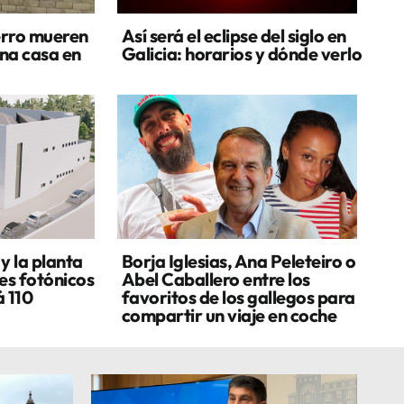
erro mueren
Así será el eclipse del siglo en
una casa en
Galicia: horarios y dónde verlo
y la planta
Borja Iglesias, Ana Peleteiro o
es fotónicos
Abel Caballero entre los
á 110
favoritos de los gallegos para
compartir un viaje en coche