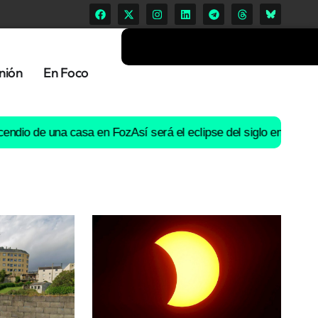
nión
En Foco
de una casa en Foz
Así será el eclipse del siglo en Galicia: horar