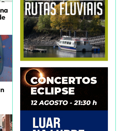
una
de
un