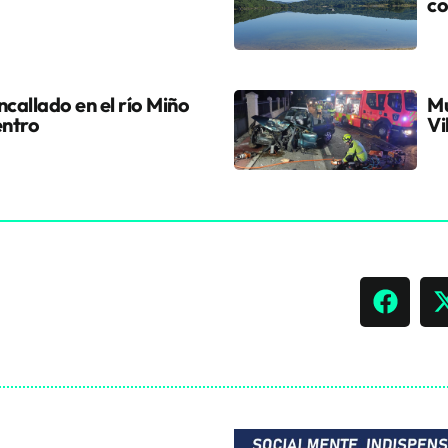
co
callado en el río Miño
Mu
entro
Vi