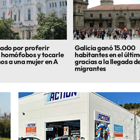
do por proferir
Galicia ganó 15.000
s homófobos y tocarle
habitantes en el últi
hos a una mujer en A
gracias a la llegada d
migrantes