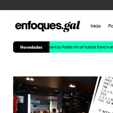
Inicio
Po
Novedades
man un caso de hantavirus Andes en un turista franco-argentino 
Tendencias
Memoria
Histórica
Gastronomía