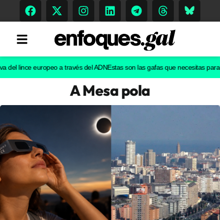
l lince europeo a través del ADN
Estas son las gafas que necesitas para ver e
A Mesa pola
Tendencias
Memoria Histórica
Gastronomía
Escenarios
Sostenibilidad