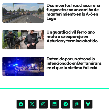
Dos muertos tras chocar una
furgoneta con un camión de
mantenimiento en la A-6 en
Lugo
Un guardia civil ferrolano
mata a su expareja en
Asturias y termina abatido
Detenido por un atropello
intencionado en Bertamiráns
en el que la víctima falleció