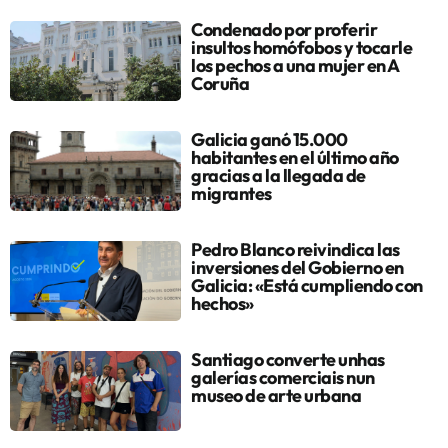
Condenado por proferir
insultos homófobos y tocarle
los pechos a una mujer en A
Coruña
Galicia ganó 15.000
habitantes en el último año
gracias a la llegada de
migrantes
Pedro Blanco reivindica las
inversiones del Gobierno en
Galicia: «Está cumpliendo con
hechos»
Santiago converte unhas
galerías comerciais nun
museo de arte urbana