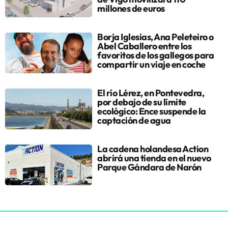
millones de euros
Borja Iglesias, Ana Peleteiro o
Abel Caballero entre los
favoritos de los gallegos para
compartir un viaje en coche
El río Lérez, en Pontevedra,
por debajo de su límite
ecológico: Ence suspende la
captación de agua
La cadena holandesa Action
abrirá una tienda en el nuevo
Parque Gándara de Narón