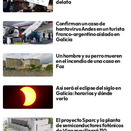
delata
Confirman un caso de
hantavirus Andes en un turista
franco-argentino aislado en
Galicia
Un hombre y su perro mueren
en el incendio de una casa en
Foz
Así será el eclipse del siglo en
Galicia: horarios y dónde
verlo
El proyecto Sparc y la planta
de semiconductores fotónicos
de Vigo movilizará 110