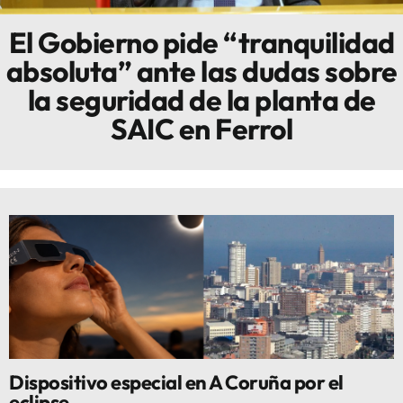
El Gobierno pide “tranquilidad
Innova
absoluta” ante las dudas sobre
la seguridad de la planta de
SAIC en Ferrol
Dispositivo especial en A Coruña por el
eclipse