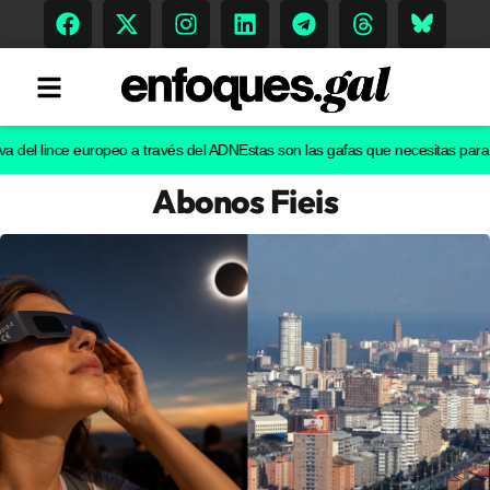
l lince europeo a través del ADN
Estas son las gafas que necesitas para ver e
Abonos Fieis
Tendencias
Memoria Histórica
Gastronomía
Escenarios
Sostenibilidad