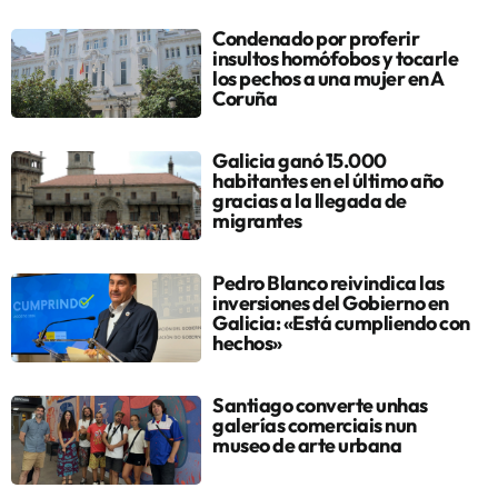
Condenado por proferir
insultos homófobos y tocarle
los pechos a una mujer en A
Coruña
Galicia ganó 15.000
habitantes en el último año
gracias a la llegada de
migrantes
Pedro Blanco reivindica las
inversiones del Gobierno en
Galicia: «Está cumpliendo con
hechos»
Santiago converte unhas
galerías comerciais nun
museo de arte urbana