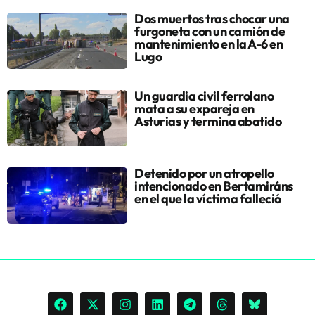
Dos muertos tras chocar una
furgoneta con un camión de
mantenimiento en la A-6 en
Lugo
Un guardia civil ferrolano
mata a su expareja en
Asturias y termina abatido
Detenido por un atropello
intencionado en Bertamiráns
en el que la víctima falleció