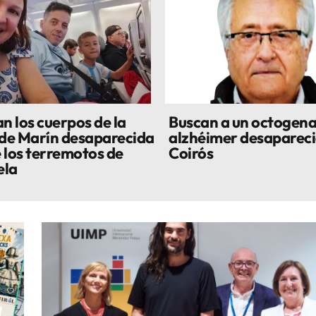
n los cuerpos de la
Buscan a un octogena
 de Marín desaparecida
alzhéimer desapareci
 los terremotos de
Coirós
ela