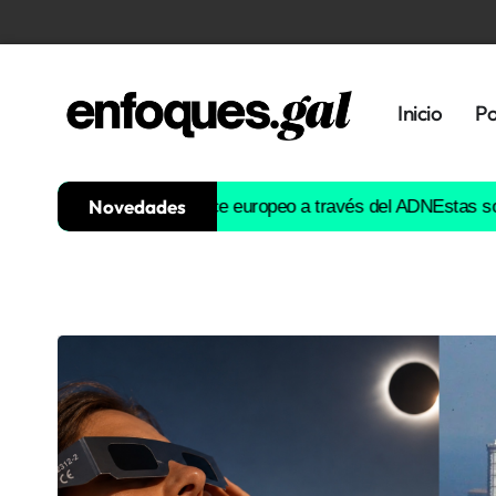
Inicio
Po
Novedades
ria evolutiva del lince europeo a través del ADN
Estas son las ga
Tendencias
Memoria
Histórica
Gastronomía