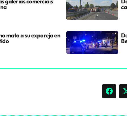
s galerías comerciais
Do
ana
ca
ano mata a su expareja en
De
tido
Be