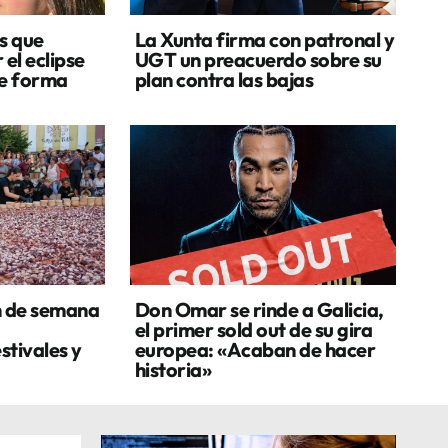
s que
La Xunta firma con patronal y
 el eclipse
UGT un preacuerdo sobre su
de forma
plan contra las bajas
n de semana
Don Omar se rinde a Galicia,
el primer sold out de su gira
stivales y
europea: «Acaban de hacer
historia»