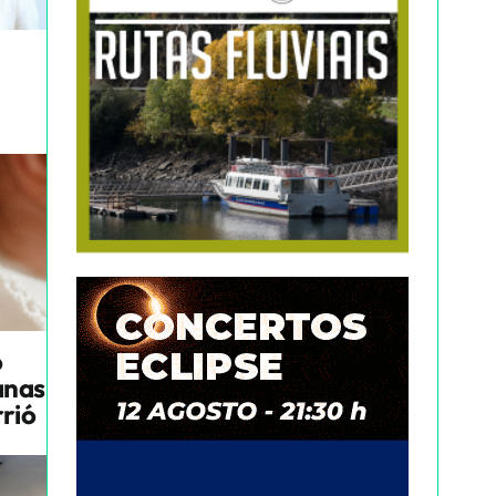
o
anas
rrió