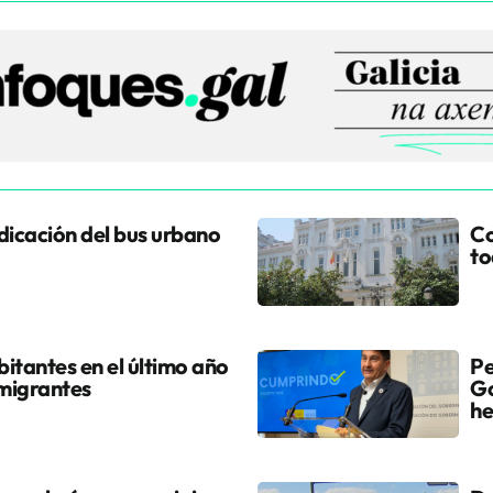
udicación del bus urbano
Co
to
itantes en el último año
Pe
 migrantes
Go
he