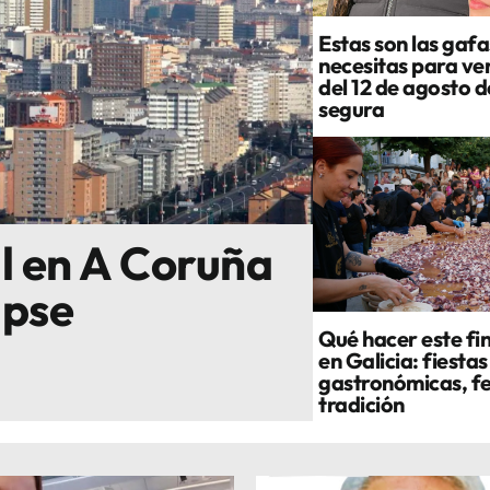
Estas son las gafa
necesitas para ver
del 12 de agosto 
segura
al en A Coruña
ipse
Qué hacer este fi
en Galicia: fiestas
gastronómicas, fe
tradición