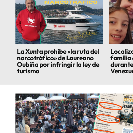
La Xunta prohíbe «la ruta del
Localiza
narcotráfico» de Laureano
familia
Oubiña por infringir la ley de
durante
turismo
Venezu