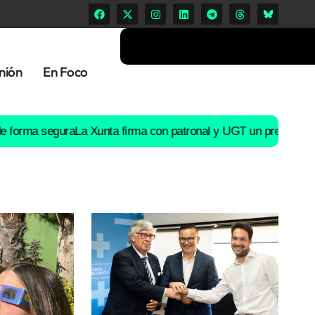
nión
En Foco
 segura
La Xunta firma con patronal y UGT un preacuerdo sobre su