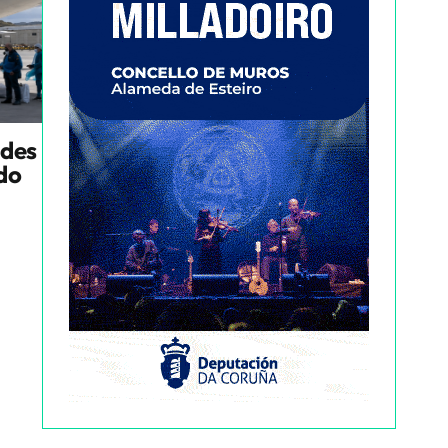
ndes
ado