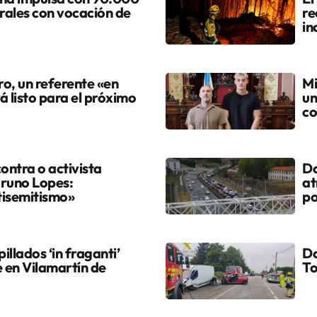
urales con vocación de
re
in
ro, un referente «en
Mi
á listo para el próximo
un
co
ontra o activista
Do
Bruno Lopes:
at
tisemitismo»
po
illados ‘in fraganti’
Do
 en Vilamartín de
T