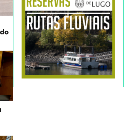
ido
a