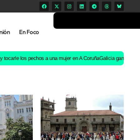
nión
En Foco
e los pechos a una mujer en A Coruña
Galicia ganó 15.000 habitan