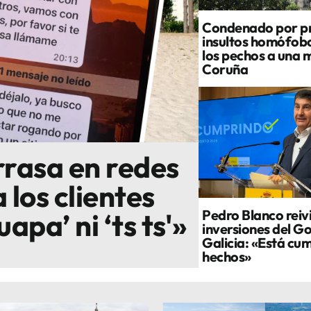
Condenado por pr
insultos homófobo
los pechos a una m
Coruña
arrasa en redes
 los clientes
Pedro Blanco reivi
pa’ ni ‘ts ts'»
inversiones del G
Galicia: «Está cu
hechos»