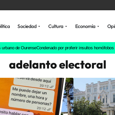
lítica
Sociedad
Cultura
Economía
Opi
o de Ourense
Condenado por proferir insultos homófobos y tocarl
adelanto electoral