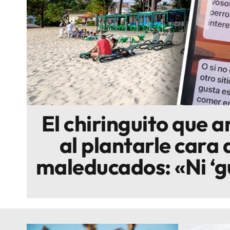
Escenarios
Sostenibilidad
Innova
El chiringuito que 
al plantarle cara a
maleducados: «Ni ‘gua