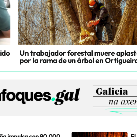
cido
Un trabajador forestal muere aplas
por la rama de un árbol en Ortigueir
ña impulsa con 90.000
El