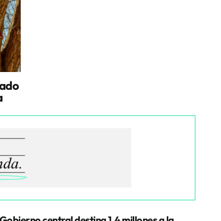
tado
a
 Gobierno central destina 1,4 millones a la