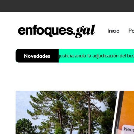
Inicio
Po
Novedades
guapa’ ni ‘ts ts'»
La justicia anula la adjudicación del bus urban
Tendencias
Memoria
Histórica
Gastronomía