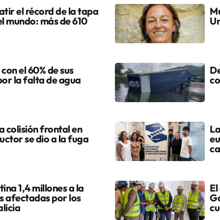
tir el récord de la tapa
Mu
el mundo: más de 610
Ur
 con el 60% de sus
De
por la falta de agua
co
colisión frontal en
La
uctor se dio a la fuga
eu
ca
ina 1,4 millones a la
El
s afectadas por los
Ga
licia
cu