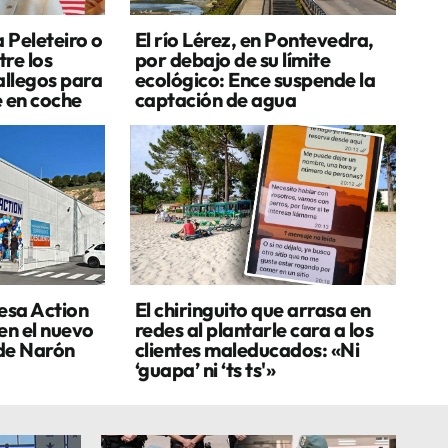
a Peleteiro o
El río Lérez, en Pontevedra,
re los
por debajo de su límite
allegos para
ecológico: Ence suspende la
e en coche
captación de agua
esa Action
El chiringuito que arrasa en
en el nuevo
redes al plantarle cara a los
de Narón
clientes maleducados: «Ni
‘guapa’ ni ‘ts ts'»