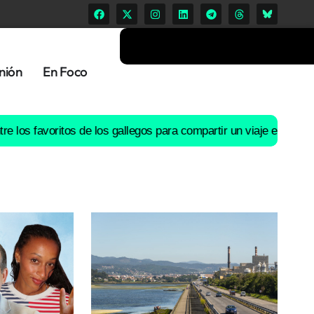
nión
En Foco
avoritos de los gallegos para compartir un viaje en coche
El río L