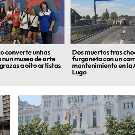
o converte unhas
Dos muertos tras cho
s nun museo de arte
furgoneta con un cam
grazas a oito artistas
mantenimiento en la 
s
Lugo