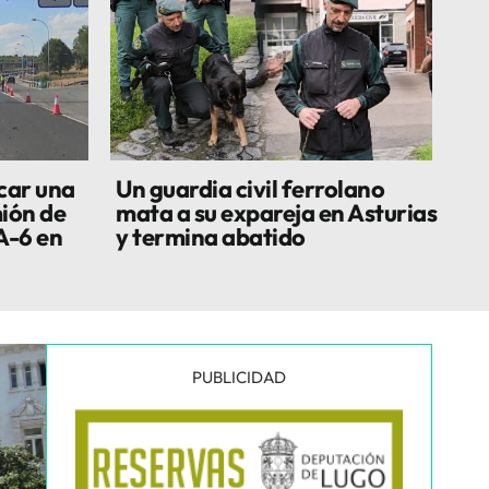
car una
Un guardia civil ferrolano
ión de
mata a su expareja en Asturias
A-6 en
y termina abatido
PUBLICIDAD