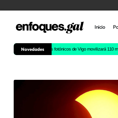
Inicio
Po
Novedades
 de semiconductores fotónicos de Vigo movilizará 110 millones d
Tendencias
Memoria
Histórica
Gastronomía