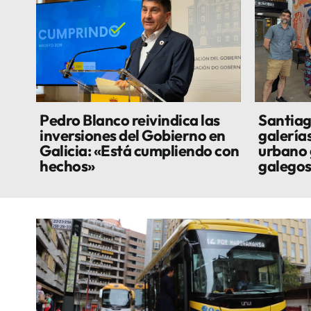
Pedro Blanco reivindica las
Santiag
inversiones del Gobierno en
galería
Galicia: «Está cumpliendo con
urbano 
hechos»
galego