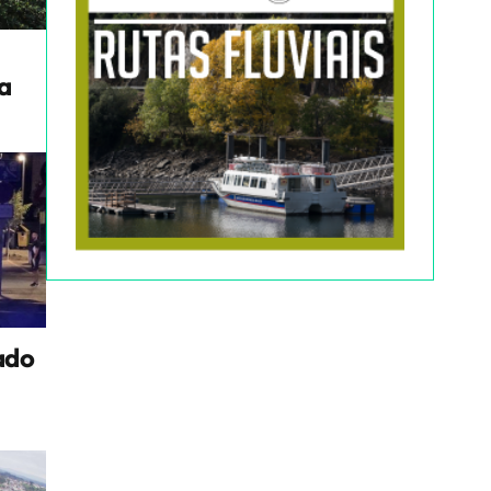
a
ado