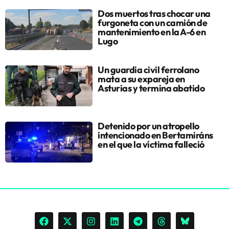
Dos muertos tras chocar una
furgoneta con un camión de
mantenimiento en la A-6 en
Lugo
Un guardia civil ferrolano
mata a su expareja en
Asturias y termina abatido
Detenido por un atropello
intencionado en Bertamiráns
en el que la víctima falleció