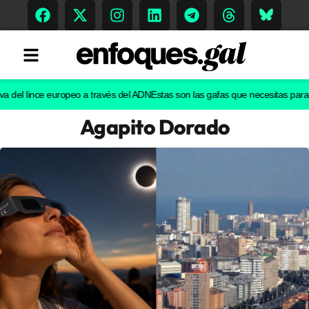
l lince europeo a través del ADN
Estas son las gafas que necesitas para ver e
Agapito Dorado
Tendencias
Memoria Histórica
Gastronomía
Escenarios
Sostenibilidad