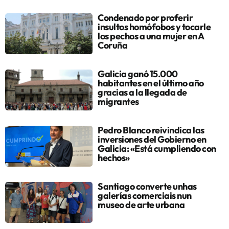
Condenado por proferir
insultos homófobos y tocarle
los pechos a una mujer en A
Coruña
Galicia ganó 15.000
habitantes en el último año
gracias a la llegada de
migrantes
Pedro Blanco reivindica las
inversiones del Gobierno en
Galicia: «Está cumpliendo con
hechos»
Santiago converte unhas
galerías comerciais nun
museo de arte urbana