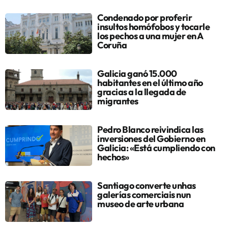
Condenado por proferir
insultos homófobos y tocarle
los pechos a una mujer en A
Coruña
Galicia ganó 15.000
habitantes en el último año
gracias a la llegada de
migrantes
Pedro Blanco reivindica las
inversiones del Gobierno en
Galicia: «Está cumpliendo con
hechos»
Santiago converte unhas
galerías comerciais nun
museo de arte urbana