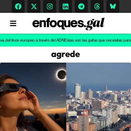
l lince europeo a través del ADN
Estas son las gafas que necesitas para ver e
agrede
Tendencias
Memoria Histórica
Gastronomía
Escenarios
Sostenibilidad