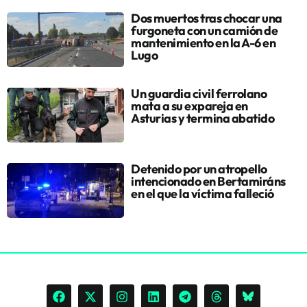
Dos muertos tras chocar una
furgoneta con un camión de
mantenimiento en la A-6 en
Lugo
Un guardia civil ferrolano
mata a su expareja en
Asturias y termina abatido
Detenido por un atropello
intencionado en Bertamiráns
en el que la víctima falleció