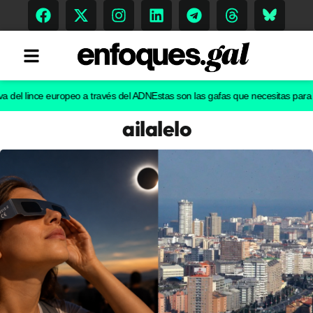
el lince europeo a través del ADN
Estas son las gafas que necesitas para ver 
ailalelo
Tendencias
Memoria Histórica
Gastronomía
Escenarios
Sostenibilidad