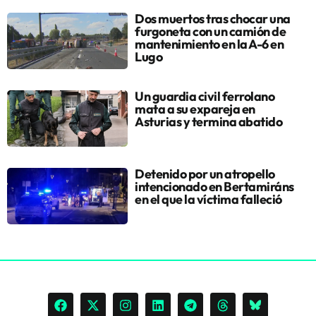
Dos muertos tras chocar una
furgoneta con un camión de
mantenimiento en la A-6 en
Lugo
Un guardia civil ferrolano
mata a su expareja en
Asturias y termina abatido
Detenido por un atropello
intencionado en Bertamiráns
en el que la víctima falleció