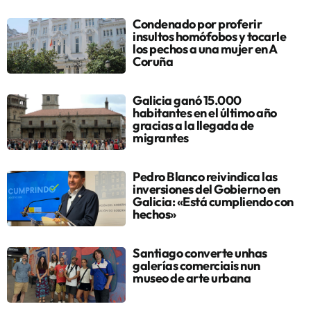
Condenado por proferir
insultos homófobos y tocarle
los pechos a una mujer en A
Coruña
Galicia ganó 15.000
habitantes en el último año
gracias a la llegada de
migrantes
Pedro Blanco reivindica las
inversiones del Gobierno en
Galicia: «Está cumpliendo con
hechos»
Santiago converte unhas
galerías comerciais nun
museo de arte urbana