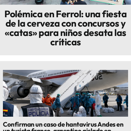
Polémica en Ferrol: una fiesta
Innova
de la cerveza con concursos y
«catas» para niños desata las
críticas
Confirman un caso de hantavirus Andes en
un turista franco-argentino aislado en