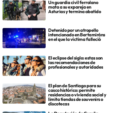
Un guardia civil ferrolano
mata a su expareja en
Asturias y termina abatido
Detenido por un atropello
intencionado en Bertamiráns
en el que la víctima falleció
El eclipse del siglo: estas son
las recomendaciones de
profesionales y autoridades
El plan de Santiago para su
casco histórico: permite
residencias o vivienda social y
limita tiendas de souvenirs o
discotecas