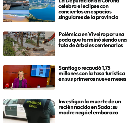
La Deputación da Coruña
celebra el eclipse con
conciertos en espacios
singulares de la provincia
Polémica en Viveiro por una
poda que terminó siendo una
tala de árboles centenarios
Santiago recaudó 1,75
millones con la tasa turística
en sus primeros nueve meses
Investigan la muerte de un
recién nacido en Sada: su
madre negó el embarazo