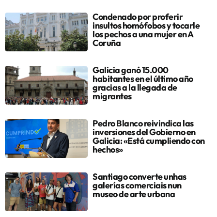
Condenado por proferir
insultos homófobos y tocarle
los pechos a una mujer en A
Coruña
Galicia ganó 15.000
habitantes en el último año
gracias a la llegada de
migrantes
Pedro Blanco reivindica las
inversiones del Gobierno en
Galicia: «Está cumpliendo con
hechos»
Santiago converte unhas
galerías comerciais nun
museo de arte urbana