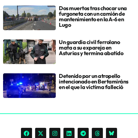
Dos muertos tras chocar una
furgoneta con un camión de
mantenimiento en la A-6 en
Lugo
Un guardia civil ferrolano
mata a su expareja en
Asturias y termina abatido
Detenido por un atropello
intencionado en Bertamiráns
en el que la víctima falleció