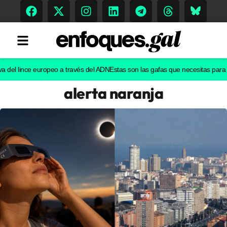
l lince europeo a través del ADN
Estas son las gafas que necesitas para ver el
alerta naranja
Tendencias
Memoria Histórica
Gastronomía
Escenarios
Sostenibilidad