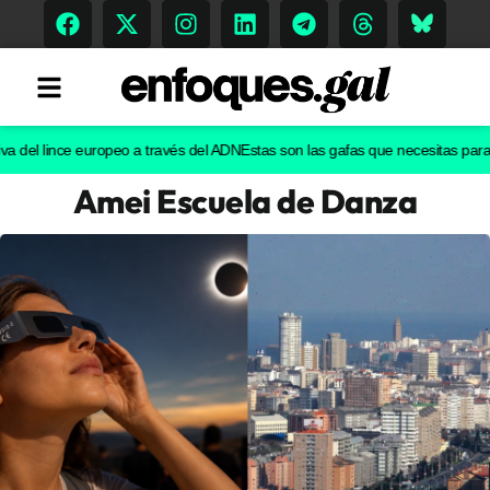
l lince europeo a través del ADN
Estas son las gafas que necesitas para ver e
Amei Escuela de Danza
Tendencias
Memoria Histórica
Gastronomía
Escenarios
Sostenibilidad