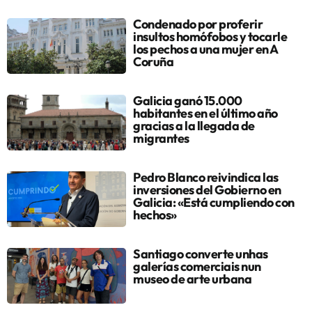
Condenado por proferir
insultos homófobos y tocarle
los pechos a una mujer en A
Coruña
Galicia ganó 15.000
habitantes en el último año
gracias a la llegada de
migrantes
Pedro Blanco reivindica las
inversiones del Gobierno en
Galicia: «Está cumpliendo con
hechos»
Santiago converte unhas
galerías comerciais nun
museo de arte urbana