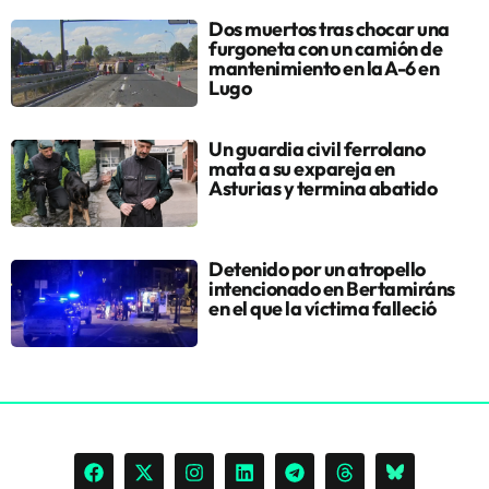
Dos muertos tras chocar una
furgoneta con un camión de
mantenimiento en la A-6 en
Lugo
Un guardia civil ferrolano
mata a su expareja en
Asturias y termina abatido
Detenido por un atropello
intencionado en Bertamiráns
en el que la víctima falleció