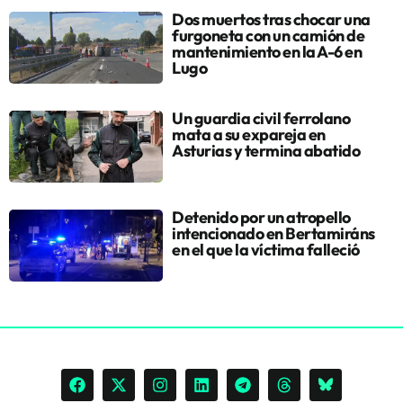
Dos muertos tras chocar una
furgoneta con un camión de
mantenimiento en la A-6 en
Lugo
Un guardia civil ferrolano
mata a su expareja en
Asturias y termina abatido
Detenido por un atropello
intencionado en Bertamiráns
en el que la víctima falleció