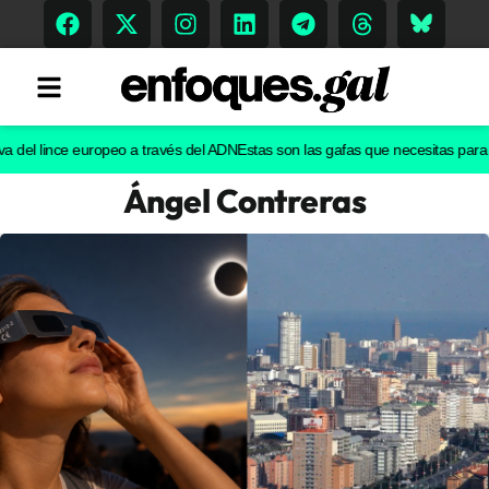
l lince europeo a través del ADN
Estas son las gafas que necesitas para ver e
Ángel Contreras
Tendencias
Memoria Histórica
Gastronomía
Escenarios
Sostenibilidad