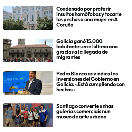
Condenado por proferir
insultos homófobos y tocarle
los pechos a una mujer en A
Coruña
Galicia ganó 15.000
habitantes en el último año
gracias a la llegada de
migrantes
Pedro Blanco reivindica las
inversiones del Gobierno en
Galicia: «Está cumpliendo con
hechos»
Santiago converte unhas
galerías comerciais nun
museo de arte urbana