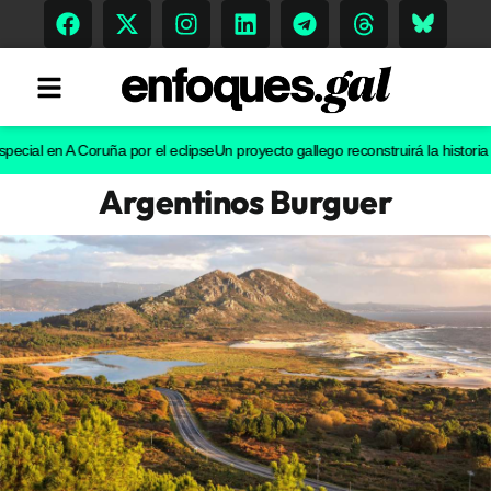
l en A Coruña por el eclipse
Un proyecto gallego reconstruirá la historia evolu
Argentinos Burguer
Tendencias
Memoria Histórica
Gastronomía
Escenarios
Sostenibilidad