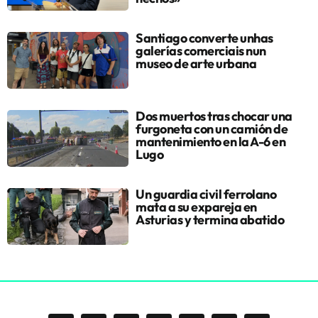
Santiago converte unhas
galerías comerciais nun
museo de arte urbana
Dos muertos tras chocar una
furgoneta con un camión de
mantenimiento en la A-6 en
Lugo
Un guardia civil ferrolano
mata a su expareja en
Asturias y termina abatido