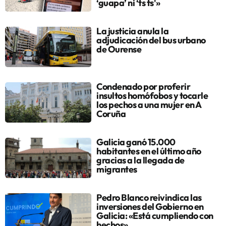
‘guapa’ ni ‘ts ts'»
La justicia anula la
adjudicación del bus urbano
de Ourense
Condenado por proferir
insultos homófobos y tocarle
los pechos a una mujer en A
Coruña
Galicia ganó 15.000
habitantes en el último año
gracias a la llegada de
migrantes
Pedro Blanco reivindica las
inversiones del Gobierno en
Galicia: «Está cumpliendo con
hechos»