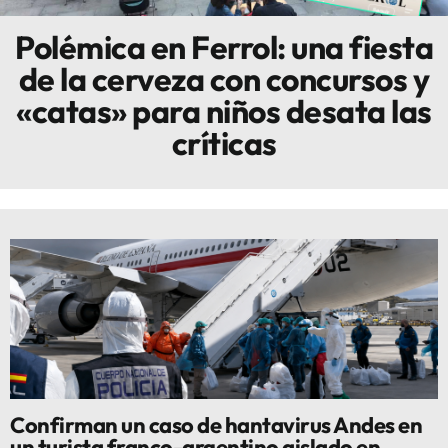
Polémica en Ferrol: una fiesta
Innova
de la cerveza con concursos y
«catas» para niños desata las
críticas
Confirman un caso de hantavirus Andes en
un turista franco-argentino aislado en