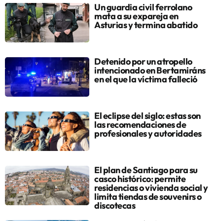
Un guardia civil ferrolano
mata a su expareja en
Asturias y termina abatido
Detenido por un atropello
intencionado en Bertamiráns
en el que la víctima falleció
El eclipse del siglo: estas son
las recomendaciones de
profesionales y autoridades
El plan de Santiago para su
casco histórico: permite
residencias o vivienda social y
limita tiendas de souvenirs o
discotecas