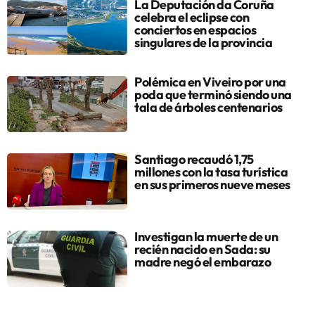
La Deputación da Coruña
celebra el eclipse con
conciertos en espacios
singulares de la provincia
Polémica en Viveiro por una
poda que terminó siendo una
tala de árboles centenarios
Santiago recaudó 1,75
millones con la tasa turística
en sus primeros nueve meses
Investigan la muerte de un
recién nacido en Sada: su
madre negó el embarazo