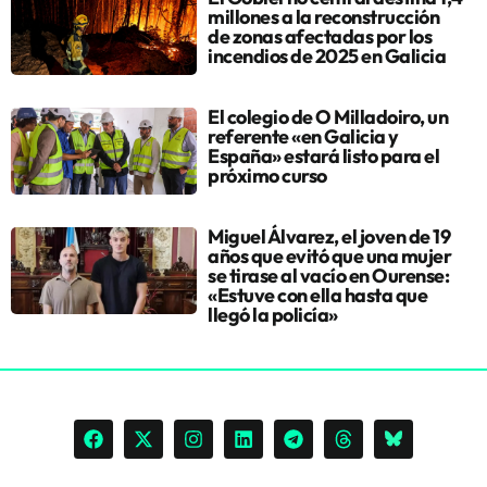
millones a la reconstrucción
de zonas afectadas por los
incendios de 2025 en Galicia
El colegio de O Milladoiro, un
referente «en Galicia y
España» estará listo para el
próximo curso
Miguel Álvarez, el joven de 19
años que evitó que una mujer
se tirase al vacío en Ourense:
«Estuve con ella hasta que
llegó la policía»