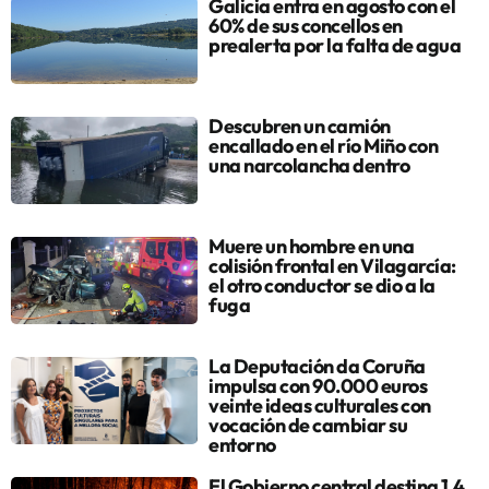
Galicia entra en agosto con el
60% de sus concellos en
prealerta por la falta de agua
Descubren un camión
encallado en el río Miño con
una narcolancha dentro
Muere un hombre en una
colisión frontal en Vilagarcía:
el otro conductor se dio a la
fuga
La Deputación da Coruña
impulsa con 90.000 euros
veinte ideas culturales con
vocación de cambiar su
entorno
El Gobierno central destina 1,4