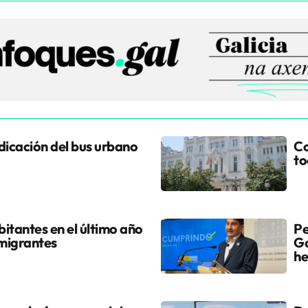
udicación del bus urbano
Co
to
itantes en el último año
Pe
 migrantes
Go
he