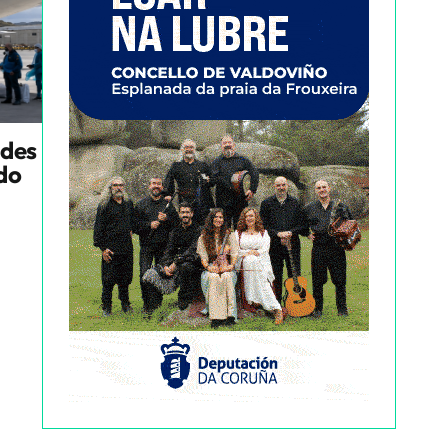
ndes
ado