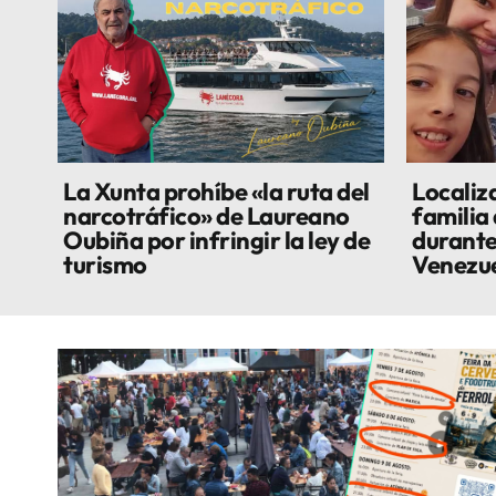
La Xunta prohíbe «la ruta del
Localiza
narcotráfico» de Laureano
familia
Oubiña por infringir la ley de
durante
turismo
Venezu