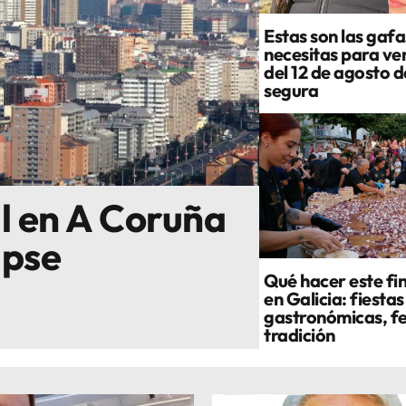
Estas son las gafa
necesitas para ver
del 12 de agosto 
segura
al en A Coruña
ipse
Qué hacer este fi
en Galicia: fiestas
gastronómicas, fe
tradición