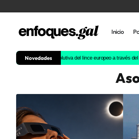
Inicio
Po
Novedades
uirá la historia evolutiva del lince europeo a través del ADN
Est
Aso
Tendencias
Memoria
Histórica
Gastronomía