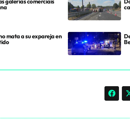
s galerías comerciais
Do
ana
ca
ano mata a su expareja en
De
tido
Be