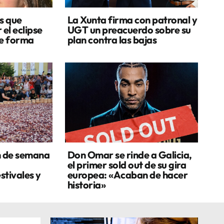
s que
La Xunta firma con patronal y
 el eclipse
UGT un preacuerdo sobre su
de forma
plan contra las bajas
n de semana
Don Omar se rinde a Galicia,
el primer sold out de su gira
stivales y
europea: «Acaban de hacer
historia»