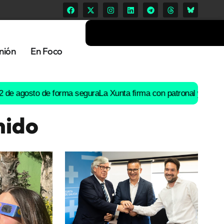
nión
En Foco
osto de forma segura
La Xunta firma con patronal y UGT un preacu
nido