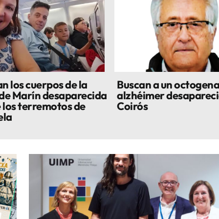
n los cuerpos de la
Buscan a un octogena
 de Marín desaparecida
alzhéimer desapareci
 los terremotos de
Coirós
ela