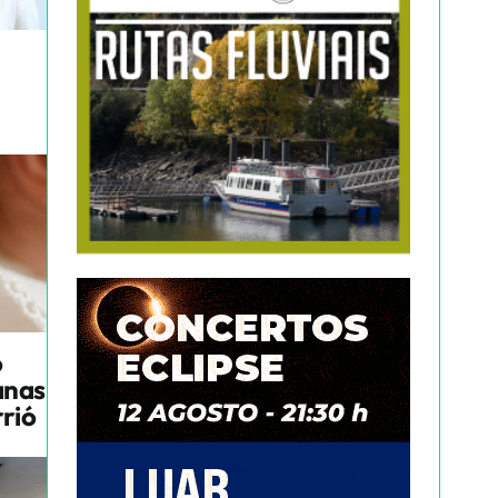
o
anas
rrió