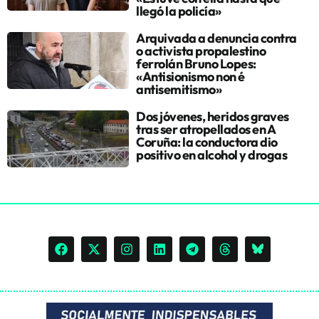
llegó la policía»
Arquivada a denuncia contra
o activista propalestino
ferrolán Bruno Lopes:
«Antisionismo non é
antisemitismo»
Dos jóvenes, heridos graves
tras ser atropellados en A
Coruña: la conductora dio
positivo en alcohol y drogas