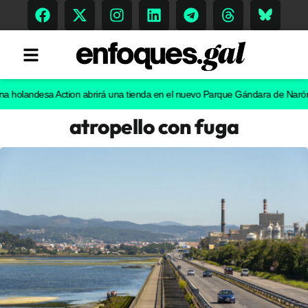
ndesa Action abrirá una tienda en el nuevo Parque Gándara de Narón
El chi
atropello con fuga
Tendencias
Memoria Histórica
Gastronomía
Escenarios
Sostenibilidad