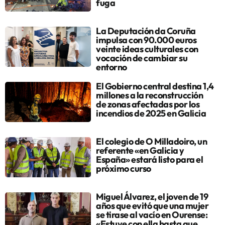
fuga
La Deputación da Coruña
impulsa con 90.000 euros
veinte ideas culturales con
vocación de cambiar su
entorno
El Gobierno central destina 1,4
millones a la reconstrucción
de zonas afectadas por los
incendios de 2025 en Galicia
El colegio de O Milladoiro, un
referente «en Galicia y
España» estará listo para el
próximo curso
Miguel Álvarez, el joven de 19
años que evitó que una mujer
se tirase al vacío en Ourense:
«Estuve con ella hasta que