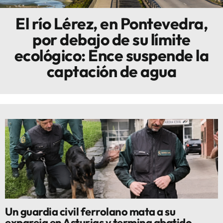
El río Lérez, en Pontevedra,
Innova
por debajo de su límite
ecológico: Ence suspende la
captación de agua
Un guardia civil ferrolano mata a su
expareja en Asturias y termina abatido