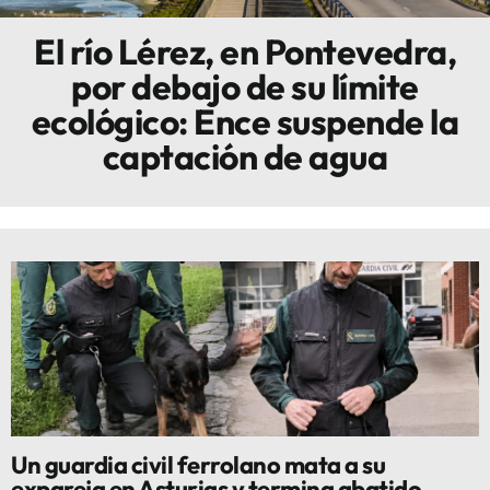
El río Lérez, en Pontevedra,
Innova
por debajo de su límite
ecológico: Ence suspende la
captación de agua
Un guardia civil ferrolano mata a su
expareja en Asturias y termina abatido