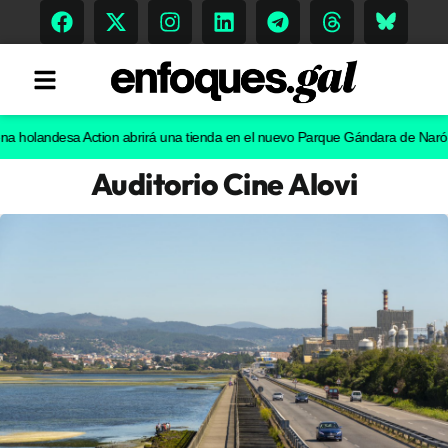
andesa Action abrirá una tienda en el nuevo Parque Gándara de Narón
El ch
Auditorio Cine Alovi
Tendencias
Memoria Histórica
Gastronomía
Escenarios
Sostenibilidad