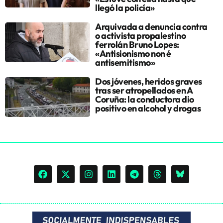
llegó la policía»
Arquivada a denuncia contra
o activista propalestino
ferrolán Bruno Lopes:
«Antisionismo non é
antisemitismo»
Dos jóvenes, heridos graves
tras ser atropellados en A
Coruña: la conductora dio
positivo en alcohol y drogas