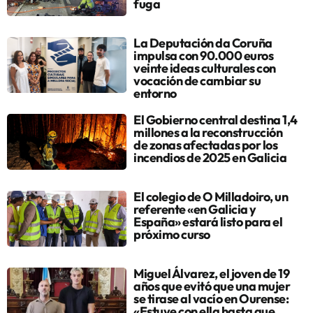
fuga
La Deputación da Coruña
impulsa con 90.000 euros
veinte ideas culturales con
vocación de cambiar su
entorno
El Gobierno central destina 1,4
millones a la reconstrucción
de zonas afectadas por los
incendios de 2025 en Galicia
El colegio de O Milladoiro, un
referente «en Galicia y
España» estará listo para el
próximo curso
Miguel Álvarez, el joven de 19
años que evitó que una mujer
se tirase al vacío en Ourense:
«Estuve con ella hasta que