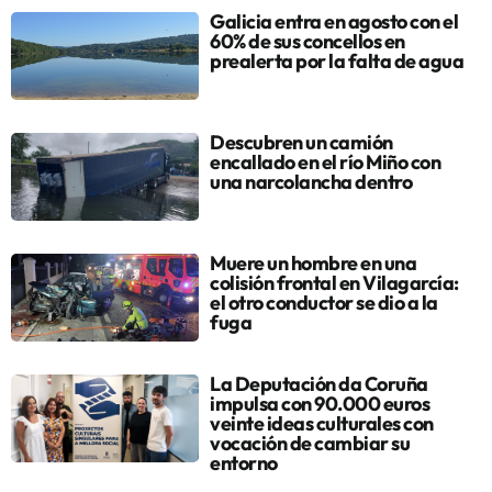
Galicia entra en agosto con el
60% de sus concellos en
prealerta por la falta de agua
Descubren un camión
encallado en el río Miño con
una narcolancha dentro
Muere un hombre en una
colisión frontal en Vilagarcía:
el otro conductor se dio a la
fuga
La Deputación da Coruña
impulsa con 90.000 euros
veinte ideas culturales con
vocación de cambiar su
entorno