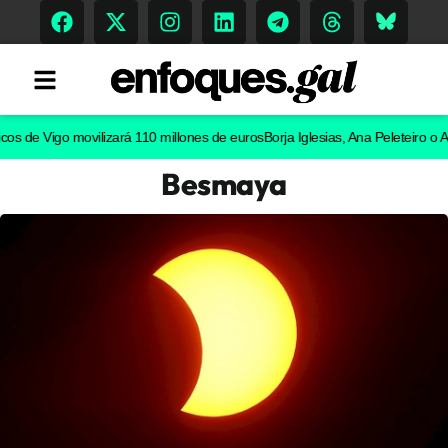
e Vigo movilizará 110 millones de euros
Borja Iglesias, Ana Peleteiro o Abel C
Besmaya
Tendencias
Memoria Histórica
Gastronomía
Escenarios
Sostenibilidad