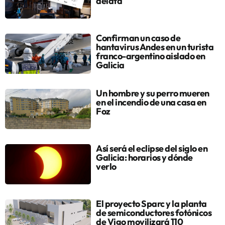
delata
Confirman un caso de
hantavirus Andes en un turista
franco-argentino aislado en
Galicia
Un hombre y su perro mueren
en el incendio de una casa en
Foz
Así será el eclipse del siglo en
Galicia: horarios y dónde
verlo
El proyecto Sparc y la planta
de semiconductores fotónicos
de Vigo movilizará 110