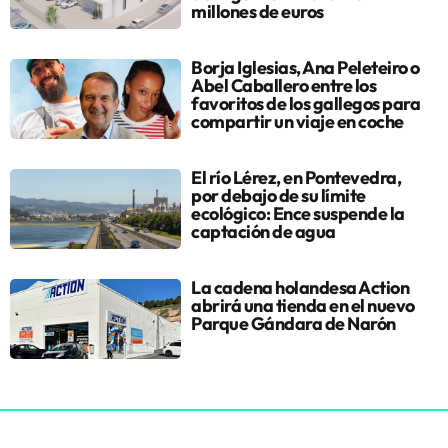
millones de euros
Borja Iglesias, Ana Peleteiro o
Abel Caballero entre los
favoritos de los gallegos para
compartir un viaje en coche
El río Lérez, en Pontevedra,
por debajo de su límite
ecológico: Ence suspende la
captación de agua
La cadena holandesa Action
abrirá una tienda en el nuevo
Parque Gándara de Narón