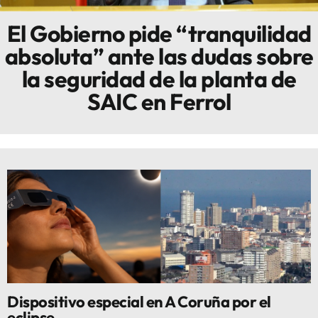
El Gobierno pide “tranquilidad
Innova
absoluta” ante las dudas sobre
la seguridad de la planta de
SAIC en Ferrol
Dispositivo especial en A Coruña por el
eclipse