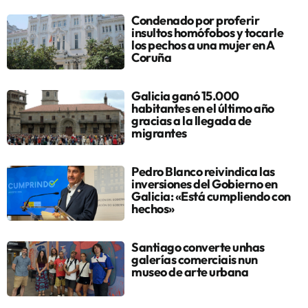
Condenado por proferir
insultos homófobos y tocarle
los pechos a una mujer en A
Coruña
Galicia ganó 15.000
habitantes en el último año
gracias a la llegada de
migrantes
Pedro Blanco reivindica las
inversiones del Gobierno en
Galicia: «Está cumpliendo con
hechos»
Santiago converte unhas
galerías comerciais nun
museo de arte urbana