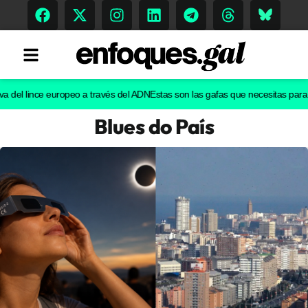
l lince europeo a través del ADN
Estas son las gafas que necesitas para ver e
Blues do País
Tendencias
Memoria Histórica
Gastronomía
Escenarios
Sostenibilidad