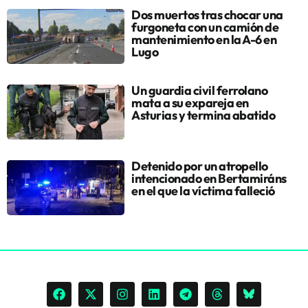
Dos muertos tras chocar una
furgoneta con un camión de
mantenimiento en la A-6 en
Lugo
Un guardia civil ferrolano
mata a su expareja en
Asturias y termina abatido
Detenido por un atropello
intencionado en Bertamiráns
en el que la víctima falleció