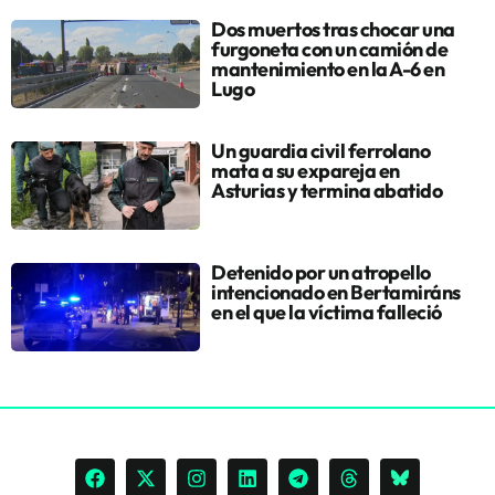
Dos muertos tras chocar una
furgoneta con un camión de
mantenimiento en la A-6 en
Lugo
Un guardia civil ferrolano
mata a su expareja en
Asturias y termina abatido
Detenido por un atropello
intencionado en Bertamiráns
en el que la víctima falleció