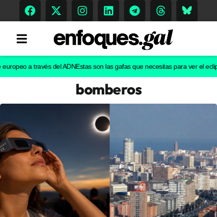
opeo a través del ADN
Estas son las gafas que necesitas para ver el eclipse d
bomberos
Tendencias
Memoria Histórica
Gastronomía
Escenarios
Sostenibilidad