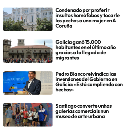
Condenado por proferir
insultos homófobos y tocarle
los pechos a una mujer en A
Coruña
Galicia ganó 15.000
habitantes en el último año
gracias a la llegada de
migrantes
Pedro Blanco reivindica las
inversiones del Gobierno en
Galicia: «Está cumpliendo con
hechos»
Santiago converte unhas
galerías comerciais nun
museo de arte urbana