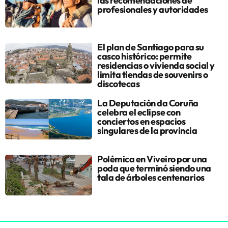
las recomendaciones de
profesionales y autoridades
El plan de Santiago para su
casco histórico: permite
residencias o vivienda social y
limita tiendas de souvenirs o
discotecas
La Deputación da Coruña
celebra el eclipse con
conciertos en espacios
singulares de la provincia
Polémica en Viveiro por una
poda que terminó siendo una
tala de árboles centenarios