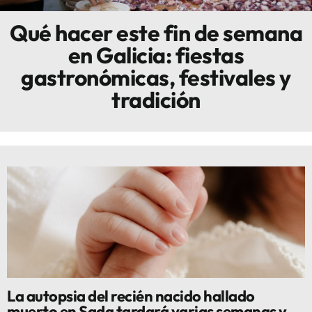
Qué hacer este fin de semana
Innova
en Galicia: fiestas
gastronómicas, festivales y
tradición
La autopsia del recién nacido hallado
muerto en Sada tardará varias semanas y