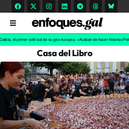
 el primer sold out de su gira europea: «Acaban de hacer historia»
Polémica e
Casa del Libro
Tendencias
Memoria Histórica
Gastronomía
Escenarios
Sostenibilidad