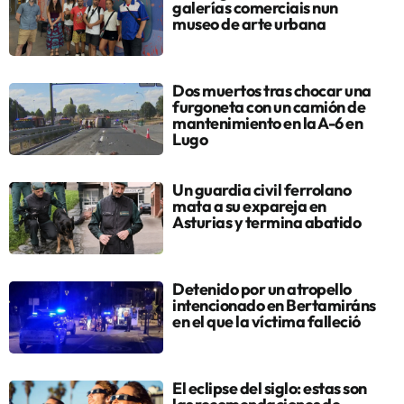
galerías comerciais nun
museo de arte urbana
Dos muertos tras chocar una
furgoneta con un camión de
mantenimiento en la A-6 en
Lugo
Un guardia civil ferrolano
mata a su expareja en
Asturias y termina abatido
Detenido por un atropello
intencionado en Bertamiráns
en el que la víctima falleció
El eclipse del siglo: estas son