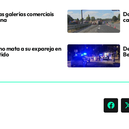
s galerías comerciais
Do
ana
ca
ano mata a su expareja en
De
tido
Be