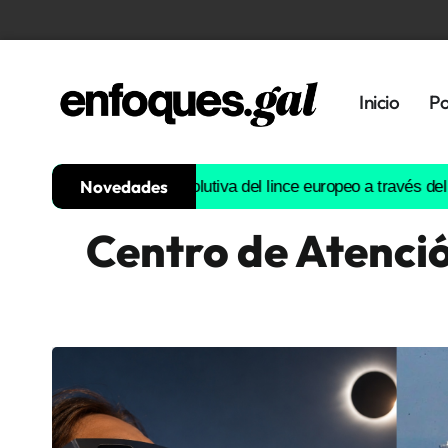
Inicio
Po
Novedades
ruirá la historia evolutiva del lince europeo a través del ADN
Est
Centro de Atenci
Tendencias
Memoria
Histórica
Gastronomía