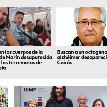
n los cuerpos de la
Buscan a un octogena
 de Marín desaparecida
alzhéimer desapareci
 los terremotos de
Coirós
ela