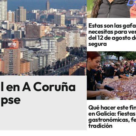
Estas son las gafa
necesitas para ver
del 12 de agosto 
segura
al en A Coruña
ipse
Qué hacer este fi
en Galicia: fiestas
gastronómicas, fe
tradición