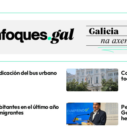
udicación del bus urbano
Co
to
itantes en el último año
Pe
 migrantes
Go
he