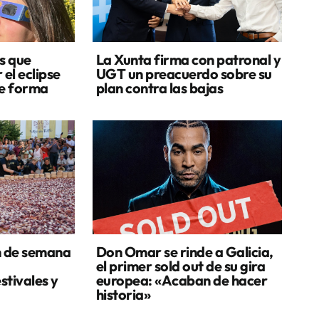
s que
La Xunta firma con patronal y
 el eclipse
UGT un preacuerdo sobre su
de forma
plan contra las bajas
n de semana
Don Omar se rinde a Galicia,
el primer sold out de su gira
stivales y
europea: «Acaban de hacer
historia»