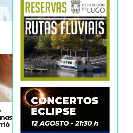
o
anas
rrió