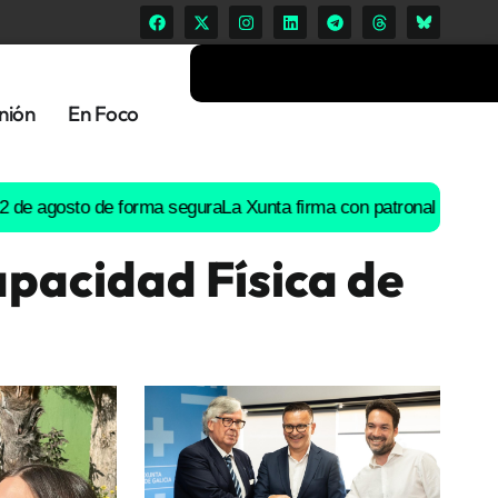
nión
En Foco
osto de forma segura
La Xunta firma con patronal y UGT un preac
pacidad Física de