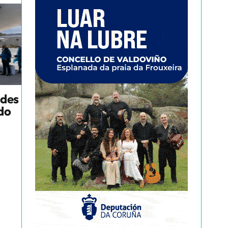
ndes
ado