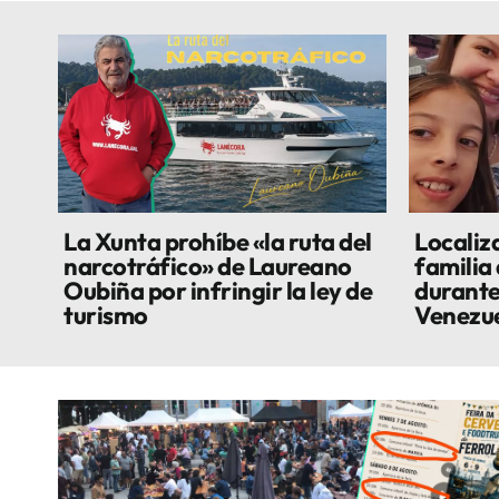
La Xunta prohíbe «la ruta del
Localiza
narcotráfico» de Laureano
familia
Oubiña por infringir la ley de
durante
turismo
Venezu