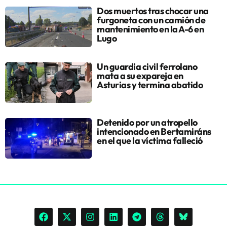
Dos muertos tras chocar una
furgoneta con un camión de
mantenimiento en la A-6 en
Lugo
Un guardia civil ferrolano
mata a su expareja en
Asturias y termina abatido
Detenido por un atropello
intencionado en Bertamiráns
en el que la víctima falleció