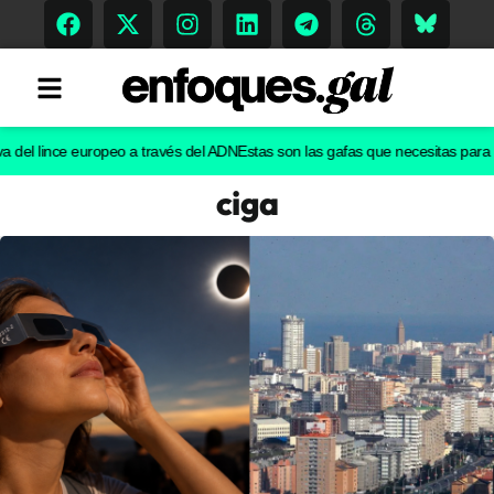
l lince europeo a través del ADN
Estas son las gafas que necesitas para ver el
ciga
Tendencias
Memoria Histórica
Gastronomía
Escenarios
Sostenibilidad