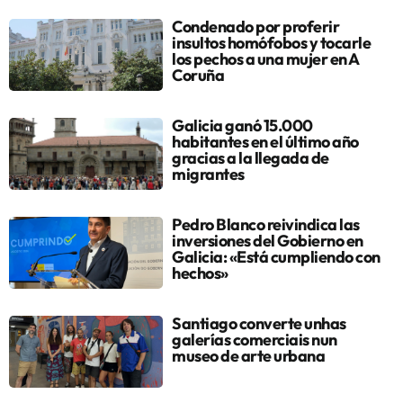
Condenado por proferir
insultos homófobos y tocarle
los pechos a una mujer en A
Coruña
Galicia ganó 15.000
habitantes en el último año
gracias a la llegada de
migrantes
Pedro Blanco reivindica las
inversiones del Gobierno en
Galicia: «Está cumpliendo con
hechos»
Santiago converte unhas
galerías comerciais nun
museo de arte urbana