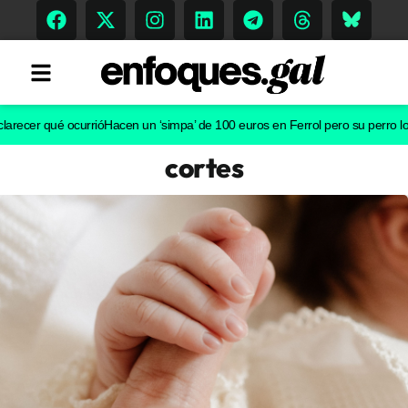
r qué ocurrió
Hacen un ‘simpa’ de 100 euros en Ferrol pero su perro los dela
cortes
Tendencias
Memoria Histórica
Gastronomía
Escenarios
Sostenibilidad