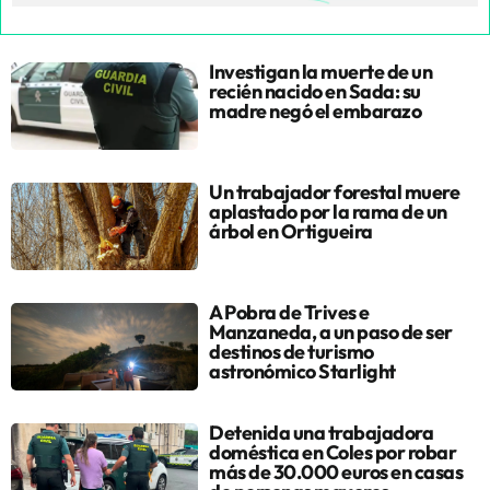
Investigan la muerte de un
recién nacido en Sada: su
madre negó el embarazo
Un trabajador forestal muere
aplastado por la rama de un
árbol en Ortigueira
A Pobra de Trives e
Manzaneda, a un paso de ser
destinos de turismo
astronómico Starlight
Detenida una trabajadora
doméstica en Coles por robar
más de 30.000 euros en casas