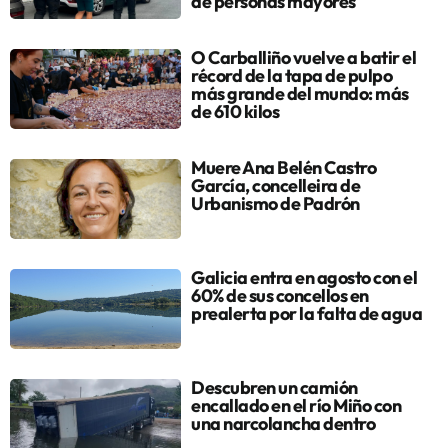
de personas mayores
O Carballiño vuelve a batir el
récord de la tapa de pulpo
más grande del mundo: más
de 610 kilos
Muere Ana Belén Castro
García, concelleira de
Urbanismo de Padrón
Galicia entra en agosto con el
60% de sus concellos en
prealerta por la falta de agua
Descubren un camión
encallado en el río Miño con
una narcolancha dentro