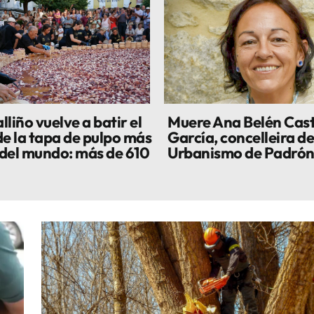
liño vuelve a batir el
Muere Ana Belén Cas
de la tapa de pulpo más
García, concelleira de
del mundo: más de 610
Urbanismo de Padró