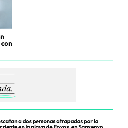
on
 con
scatan a dos personas atrapadas por la
rriente en la playa de Foxos, en Sanxenxo