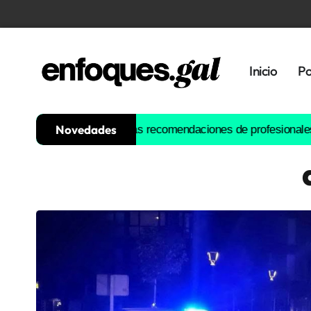
Inicio
Po
Novedades
 siglo: estas son las recomendaciones de profesionales y autori
Tendencias
Memoria
Histórica
Gastronomía