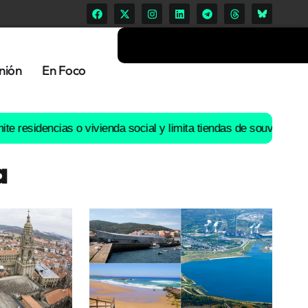
nión
En Foco
ncias o vivienda social y limita tiendas de souvenirs o discoteca
a