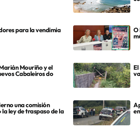
dores para la vendimia
O 
mú
Marián Mouriño y el
El
uevos Cabaleiros do
va
ierno una comisión
Ap
» la ley de traspaso de la
en