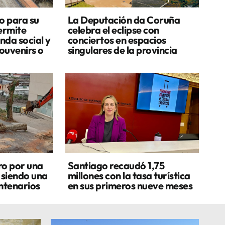
o para su
La Deputación da Coruña
ermite
celebra el eclipse con
enda social y
conciertos en espacios
souvenirs o
singulares de la provincia
ro por una
Santiago recaudó 1,75
 siendo una
millones con la tasa turística
entenarios
en sus primeros nueve meses