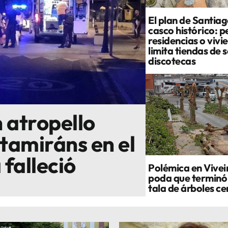
El plan de Santiag
casco histórico: p
residencias o vivi
limita tiendas de 
discotecas
 atropello
tamiráns en el
 falleció
Polémica en Vivei
poda que terminó
tala de árboles c