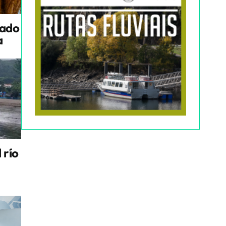
tado
a
 río