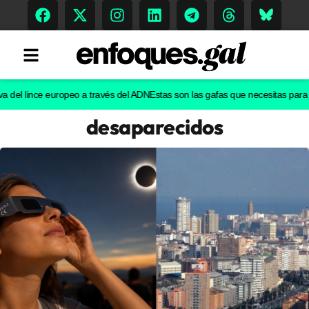
l lince europeo a través del ADN
Estas son las gafas que necesitas para ver el
desaparecidos
Tendencias
Memoria Histórica
Gastronomía
Escenarios
Sostenibilidad