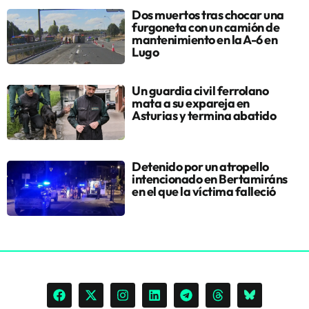
Dos muertos tras chocar una
furgoneta con un camión de
mantenimiento en la A-6 en
Lugo
Un guardia civil ferrolano
mata a su expareja en
Asturias y termina abatido
Detenido por un atropello
intencionado en Bertamiráns
en el que la víctima falleció