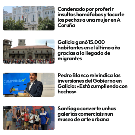
Condenado por proferir
insultos homófobos y tocarle
los pechos a una mujer en A
Coruña
Galicia ganó 15.000
habitantes en el último año
gracias a la llegada de
migrantes
Pedro Blanco reivindica las
inversiones del Gobierno en
Galicia: «Está cumpliendo con
hechos»
Santiago converte unhas
galerías comerciais nun
museo de arte urbana