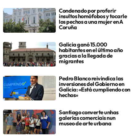
Condenado por proferir
insultos homófobos y tocarle
los pechos a una mujer en A
Coruña
Galicia ganó 15.000
habitantes en el último año
gracias a la llegada de
migrantes
Pedro Blanco reivindica las
inversiones del Gobierno en
Galicia: «Está cumpliendo con
hechos»
Santiago converte unhas
galerías comerciais nun
museo de arte urbana