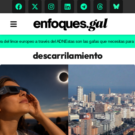
l lince europeo a través del ADN
Estas son las gafas que necesitas para ver el
descarrilamiento
Tendencias
Memoria Histórica
Gastronomía
Escenarios
Sostenibilidad