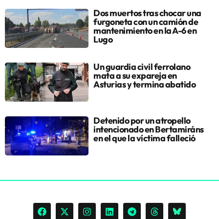
Dos muertos tras chocar una
furgoneta con un camión de
mantenimiento en la A-6 en
Lugo
Un guardia civil ferrolano
mata a su expareja en
Asturias y termina abatido
Detenido por un atropello
intencionado en Bertamiráns
en el que la víctima falleció