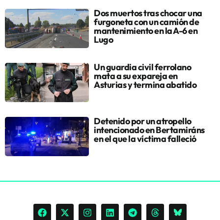
Dos muertos tras chocar una
furgoneta con un camión de
mantenimiento en la A-6 en
Lugo
Un guardia civil ferrolano
mata a su expareja en
Asturias y termina abatido
Detenido por un atropello
intencionado en Bertamiráns
en el que la víctima falleció