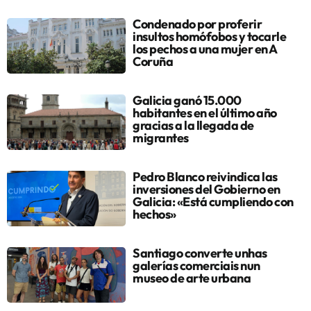
Condenado por proferir
insultos homófobos y tocarle
los pechos a una mujer en A
Coruña
Galicia ganó 15.000
habitantes en el último año
gracias a la llegada de
migrantes
Pedro Blanco reivindica las
inversiones del Gobierno en
Galicia: «Está cumpliendo con
hechos»
Santiago converte unhas
galerías comerciais nun
museo de arte urbana