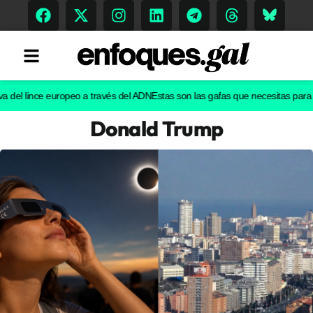
l lince europeo a través del ADN
Estas son las gafas que necesitas para ver el
Donald Trump
Tendencias
Memoria Histórica
Gastronomía
Escenarios
Sostenibilidad